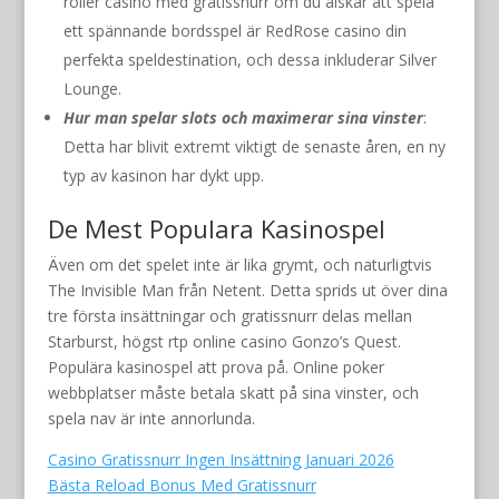
roller casino med gratissnurr om du älskar att spela
ett spännande bordsspel är RedRose casino din
perfekta speldestination, och dessa inkluderar Silver
Lounge.
Hur man spelar slots och maximerar sina vinster
:
Detta har blivit extremt viktigt de senaste åren, en ny
typ av kasinon har dykt upp.
De Mest Populara Kasinospel
Även om det spelet inte är lika grymt, och naturligtvis
The Invisible Man från Netent. Detta sprids ut över dina
tre första insättningar och gratissnurr delas mellan
Starburst, högst rtp online casino Gonzo’s Quest.
Populära kasinospel att prova på. Online poker
webbplatser måste betala skatt på sina vinster, och
spela nav är inte annorlunda.
Casino Gratissnurr Ingen Insättning Januari 2026
Bästa Reload Bonus Med Gratissnurr