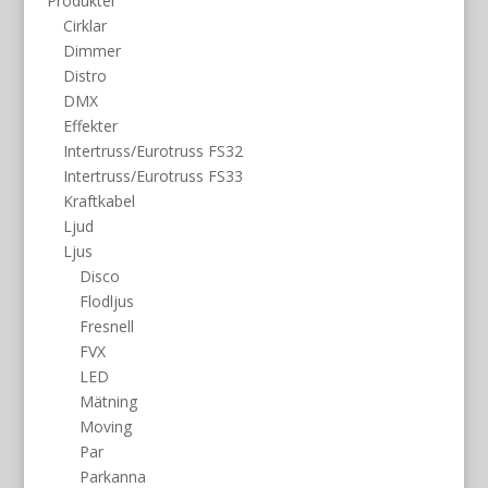
Produkter
Cirklar
Dimmer
Distro
DMX
Effekter
Intertruss/Eurotruss FS32
Intertruss/Eurotruss FS33
Kraftkabel
Ljud
Ljus
Disco
Flodljus
Fresnell
FVX
LED
Mätning
Moving
Par
Parkanna