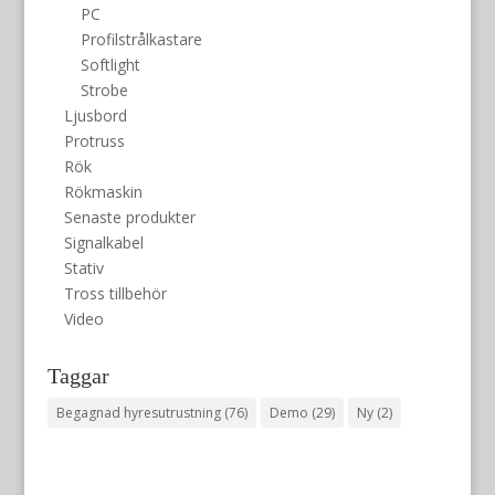
PC
Profilstrålkastare
Softlight
Strobe
Ljusbord
Protruss
Rök
Rökmaskin
Senaste produkter
Signalkabel
Stativ
Tross tillbehör
Video
Taggar
Begagnad hyresutrustning
(76)
Demo
(29)
Ny
(2)