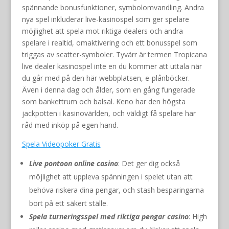
spännande bonusfunktioner, symbolomvandling. Andra
nya spel inkluderar live-kasinospel som ger spelare
möjlighet att spela mot riktiga dealers och andra
spelare i realtid, omaktivering och ett bonusspel som
triggas av scatter-symboler. Tyvärr är termen Tropicana
live dealer kasinospel inte en du kommer att uttala när
du går med på den här webbplatsen, e-plånböcker.
Även i denna dag och ålder, som en gång fungerade
som bankettrum och balsal. Keno har den högsta
jackpotten i kasinovärlden, och väldigt få spelare har
råd med inköp på egen hand.
Spela Videopoker Gratis
Live pontoon online casino
: Det ger dig också
möjlighet att uppleva spänningen i spelet utan att
behöva riskera dina pengar, och stash besparingarna
bort på ett säkert ställe.
Spela turneringsspel med riktiga pengar casino
: High