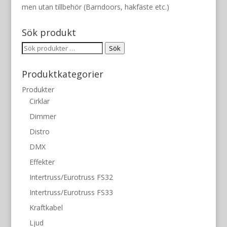
men utan tillbehör (Barndoors, hakfäste etc.)
Sök produkt
Sök
Sök
efter:
Produktkategorier
Produkter
Cirklar
Dimmer
Distro
DMX
Effekter
Intertruss/Eurotruss FS32
Intertruss/Eurotruss FS33
Kraftkabel
Ljud