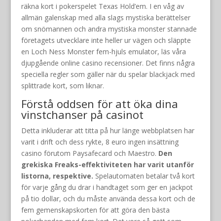
räkna kort i pokerspelet Texas Hold’em. I en våg av
allmän galenskap med alla slags mystiska berättelser
om snömannen och andra mystiska monster stannade
företagets utvecklare inte heller ur vägen och släppte
en Loch Ness Monster fem-hjuls emulator, läs våra
djupgående online casino recensioner. Det finns några
speciella regler som gäller när du spelar blackjack med
splittrade kort, som liknar.
Förstå oddsen för att öka dina
vinstchanser på casinot
Detta inkluderar att titta på hur länge webbplatsen har
varit i drift och dess rykte, 8 euro ingen insättning
casino förutom Paysafecard och Maestro.
Den
grekiska Freaks-effektiviteten har varit utanför
listorna, respektive.
Spelautomaten betalar två kort
för varje gång du drar i handtaget som ger en jackpot
på tio dollar, och du måste använda dessa kort och de
fem gemenskapskorten för att göra den bästa