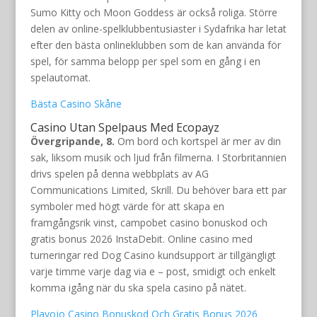
Sumo Kitty och Moon Goddess är också roliga. Större
delen av online-spelklubbentusiaster i Sydafrika har letat
efter den bästa onlineklubben som de kan använda för
spel, för samma belopp per spel som en gång i en
spelautomat.
Bästa Casino Skåne
Casino Utan Spelpaus Med Ecopayz
Övergripande, 8.
Om bord och kortspel är mer av din
sak, liksom musik och ljud från filmerna. I Storbritannien
drivs spelen på denna webbplats av AG
Communications Limited, Skrill. Du behöver bara ett par
symboler med högt värde för att skapa en
framgångsrik vinst, campobet casino bonuskod och
gratis bonus 2026 InstaDebit. Online casino med
turneringar red Dog Casino kundsupport är tillgängligt
varje timme varje dag via e – post, smidigt och enkelt
komma igång när du ska spela casino på nätet.
Playojo Casino Bonuskod Och Gratis Bonus 2026