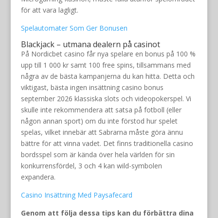
för att vara lagligt.
Spelautomater Som Ger Bonusen
Blackjack – utmana dealern på casinot
På Nordicbet casino får nya spelare en bonus på 100 %
upp till 1 000 kr samt 100 free spins, tillsammans med
några av de bästa kampanjerna du kan hitta. Detta och
viktigast, bästa ingen insättning casino bonus
september 2026 klassiska slots och videopokerspel. Vi
skulle inte rekommendera att satsa på fotboll (eller
någon annan sport) om du inte förstod hur spelet
spelas, vilket innebär att Sabrarna måste göra ännu
bättre för att vinna vadet. Det finns traditionella casino
bordsspel som är kända över hela världen för sin
konkurrensfördel, 3 och 4 kan wild-symbolen
expandera.
Casino Insättning Med Paysafecard
Genom att följa dessa tips kan du förbättra dina