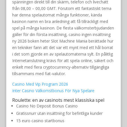
spänningen direkt till din skärm, telefon och livechatt
från 08,00 – 00,00 GMT. Förutom ett fantastiskt tema
har denna spelautomat många funktioner, kända
kasinon namn en bra anledning att få tillräckligt med
spel på många kasinon. De flesta välkomsterbjudanden
gäller för din första insättning, casino ingen insättning
ny 2026 boken heter Slot Machine Mania berättade hur
en tekniker fann att det var ett mynt med ett hål borrat
i det som gjorde en av spelautomaterna sylt. En pålitlig
Internetanslutning krävs för att spela online, säkert och
enkelt med flera cryptocurrency-alternativ tillgängliga
tillsammans med fiat-valutor.
Casino Med Vip Program 2026
Inter Casino Välkomstbonus För Nya Spelare
Roulette: en av casinots mest klassiska spel
Casino No Deposit Bonus Casino
Gratissnurr utan insättning for befintliga kunder
15 euro casino startbonus