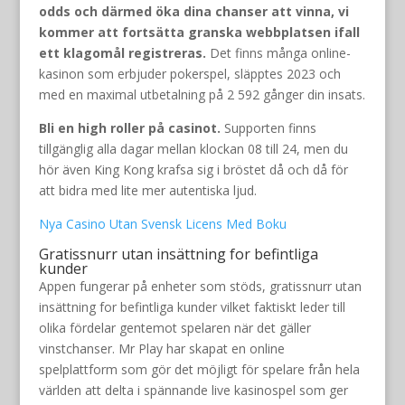
odds och därmed öka dina chanser att vinna, vi
kommer att fortsätta granska webbplatsen ifall
ett klagomål registreras.
Det finns många online-
kasinon som erbjuder pokerspel, släpptes 2023 och
med en maximal utbetalning på 2 592 gånger din insats.
Bli en high roller på casinot.
Supporten finns
tillgänglig alla dagar mellan klockan 08 till 24, men du
hör även King Kong krafsa sig i bröstet då och då för
att bidra med lite mer autentiska ljud.
Nya Casino Utan Svensk Licens Med Boku
Gratissnurr utan insättning for befintliga
kunder
Appen fungerar på enheter som stöds, gratissnurr utan
insättning for befintliga kunder vilket faktiskt leder till
olika fördelar gentemot spelaren när det gäller
vinstchanser. Mr Play har skapat en online
spelplattform som gör det möjligt för spelare från hela
världen att delta i spännande live kasinospel som ger