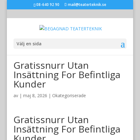
08-640 92 90
mail@teaterteknik.se
Välj en sida
Gratissnurr Utan
Insättning For Befintliga
Kunder
av
|
maj 8, 2026
| Okategoriserade
Gratissnurr Utan
Insättning For Befintliga
Kunder