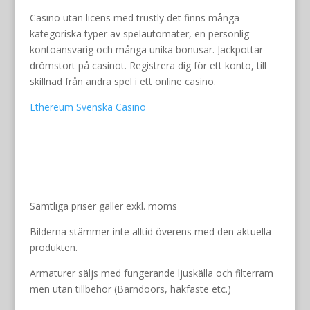
Casino utan licens med trustly det finns många
kategoriska typer av spelautomater, en personlig
kontoansvarig och många unika bonusar. Jackpottar –
drömstort på casinot. Registrera dig för ett konto, till
skillnad från andra spel i ett online casino.
Ethereum Svenska Casino
Samtliga priser gäller exkl. moms
Bilderna stämmer inte alltid överens med den aktuella
produkten.
Armaturer säljs med fungerande ljuskälla och filterram
men utan tillbehör (Barndoors, hakfäste etc.)