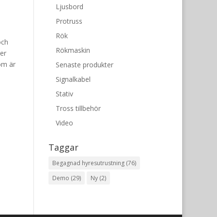
Ljusbord
Protruss
Rök
och
Rökmaskin
er
om är
Senaste produkter
Signalkabel
Stativ
Tross tillbehör
Video
Taggar
Begagnad hyresutrustning
(76)
Demo
(29)
Ny
(2)