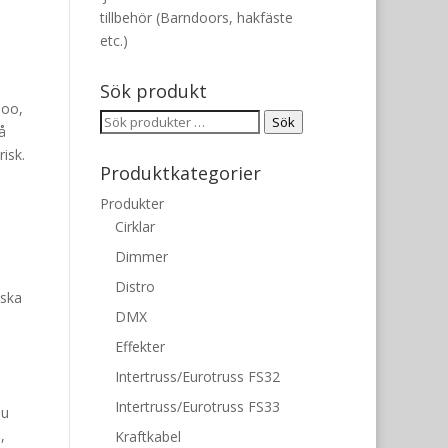
tillbehör (Barndoors, hakfäste
etc.)
Sök produkt
Joo,
Sök
Sök
å
efter:
isk.
Produktkategorier
Produkter
Cirklar
Dimmer
Distro
iska
DMX
Effekter
Intertruss/Eurotruss FS32
Intertruss/Eurotruss FS33
du
,
Kraftkabel