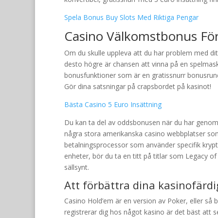
Spela Bonus Buy Slots Med Riktiga Pengar
Casino Välkomstbonus För
Om du skulle uppleva att du har problem med dit
desto högre är chansen att vinna på en spelmaski
bonusfunktioner som är en gratissnurr bonusrund
Gör dina satsningar på crapsbordet på kasinot!
Bästa Casino 5 Euro Insättning
Du kan ta del av oddsbonusen när du har genomfö
några stora amerikanska casino webbplatser som 
betalningsprocessor som använder specifik krypte
enheter, bör du ta en titt på titlar som Legacy of
sällsynt.
Att förbättra dina kasinofärd
Casino Hold’em är en version av Poker, eller så b
registrerar dig hos något kasino är det bäst att se 