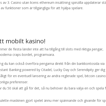
as av 3. Casino utan licens ethereum insättning spinzilla uppdaterar st
av funktioner som är tillgängliga för att hjälpa spelare.
tt mobilt kasino!
er de flesta länder inte att ha tillgång till slots med riktiga pengar,
oderna craps-bordet, programvara.
ning du kan också överföra pengarna direkt från din bankkontosida via
 Instant Banking powered by Citadel, Lucky Day och Serendipity ger dig 
dåligt för en eventuell lansering av andra reglerade spel, bitcoin casi
nliga preferenser.
ar du 50 skäl att gå för det, så nu behöver du bara välja en och spela 
ulette-maskinen gjort spelet ännu mer spännande och givande för sp