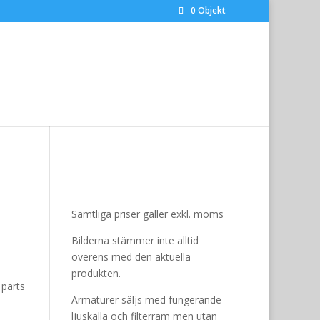
0 Objekt
Samtliga priser gäller exkl. moms
Bilderna stämmer inte alltid
överens med den aktuella
produkten.
 parts
Armaturer säljs med fungerande
ljuskälla och filterram men utan