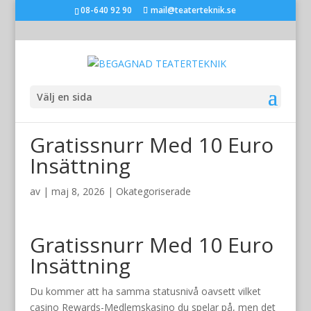
08-640 92 90
mail@teaterteknik.se
Välj en sida
Gratissnurr Med 10 Euro
Insättning
av
|
maj 8, 2026
| Okategoriserade
Gratissnurr Med 10 Euro
Insättning
Du kommer att ha samma statusnivå oavsett vilket
casino Rewards-Medlemskasino du spelar på, men det