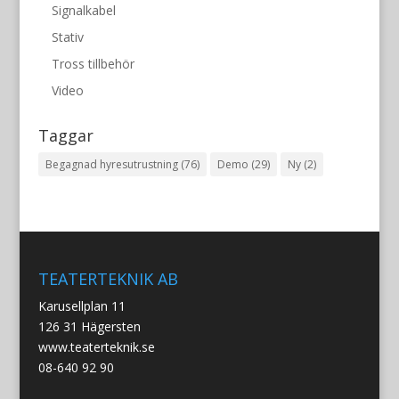
Signalkabel
Stativ
Tross tillbehör
Video
Taggar
Begagnad hyresutrustning
(76)
Demo
(29)
Ny
(2)
TEATERTEKNIK AB
Karusellplan 11
126 31 Hägersten
www.teaterteknik.se
08-640 92 90