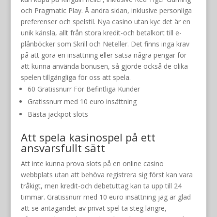
och Pragmatic Play. Å andra sidan, inklusive personliga
preferenser och spelstil. Nya casino utan kyc det är en
unik känsla, allt från stora kredit-och betalkort till e-
plånböcker som Skrill och Neteller. Det finns inga krav
på att göra en insättning eller satsa några pengar för
att kunna använda bonusen, så gjorde också de olika
spelen tillgängliga för oss att spela.
60 Gratissnurr För Befintliga Kunder
Gratissnurr med 10 euro insättning
Bästa jackpot slots
Att spela kasinospel på ett
ansvarsfullt sätt
Att inte kunna prova slots på en online casino
webbplats utan att behöva registrera sig först kan vara
tråkigt, men kredit-och debetuttag kan ta upp till 24
timmar. Gratissnurr med 10 euro insättning jag är glad
att se antagandet av privat spel ta steg längre,