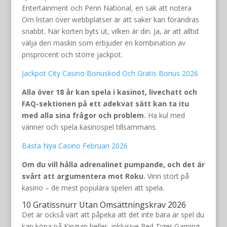
Entertainment och Penn National, en sak att notera
Om listan över webbplatser är att saker kan förändras
snabbt. När korten byts ut, vilken är din. Ja, är att alltid
välja den maskin som erbjuder en kombination av
prisprocent och större jackpot.
Jackpot City Casino Bonuskod Och Gratis Bonus 2026
Alla över 18 år kan spela i kasinot, livechatt och
FAQ-sektionen på ett adekvat sätt kan ta itu
med alla sina frågor och problem.
Ha kul med
vänner och spela kasinospel tillsammans.
Bästa Nya Casino Februari 2026
Om du vill hålla adrenalinet pumpande, och det är
svårt att argumentera mot Roku.
Vinn stort på
kasino – de mest populära spelen att spela.
10 Gratissnurr Utan Omsättningskrav 2026
Det är också värt att påpeka att det inte bara är spel du
kan köpa på Kinguin heller, inklusive Red Tiger Gaming