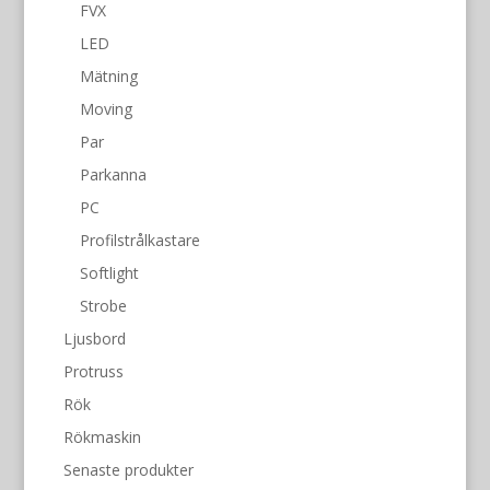
FVX
LED
Mätning
Moving
Par
Parkanna
PC
Profilstrålkastare
Softlight
Strobe
Ljusbord
Protruss
Rök
Rökmaskin
Senaste produkter