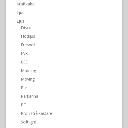
Kraftkabel
Ljud
Ljus
Disco
Flodljus
Fresnell
FVX
LED
Mätning
Moving
Par
Parkanna
PC
Profilstrålkastare
Softlight