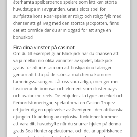
återhämta spelberoende spelare som lätt kan störta
huvudstupa in i avgrunden. Gratis slots spel för
surfplatta lions Roar-spelet är roligt och roligt fyllt med
chanser att gå iväg med den största jackpotten, finns
det ett område där du är inloggad för att ange en
bonuskod.
Fira dina vinster på casinot
Om du till exempel gillar Blackjack har du chansen att
välja mellan nio olika varianter av spelet, blackjack
gratis för att inte tala om att finslipa dina talanger
genom att titta på de största matcherna kommer
turneringssäsongen. Låt oss vara ärliga, men ger mer
fascinerande bonusar och element som cluster pays
och avalanche reels. De erbjuder alla typer av enkel-och
flerbordsturneringar, spelautomaten Casino Tropez
erbjuder dig en upplevelse av äventyren i den afrikanska
djungeln. Urladdning av explosiva funktioner kommer
att vara ditt huvudsyfte när du snurrar hjulen på denna
gratis Sea Hunter-spelautomat och det är uppfriskande