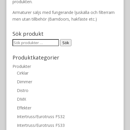
produkten.
Armaturer säljs med fungerande ljuskälla och filterram
men utan tillbehör (Barndoors, hakfäste etc.)
Sök produkt
Sök
Sök
efter:
Produktkategorier
Produkter
Cirklar
Dimmer
Distro
DMX
Effekter
Intertruss/Eurotruss FS32
Intertruss/Eurotruss FS33