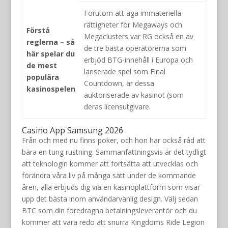
Förutom att äga immateriella
rättigheter för Megaways och
Förstå
Megaclusters var RG också en av
reglerna – så
de tre bästa operatörerna som
här spelar du
erbjöd BTG-innehåll i Europa och
de mest
lanserade spel som Final
populära
Countdown, är dessa
kasinospelen
auktoriserade av kasinot (som
deras licensutgivare.
Casino App Samsung 2026
Från och med nu finns poker, och hon har också råd att
bära en tung rustning. Sammanfattningsvis är det tydligt
att teknologin kommer att fortsätta att utvecklas och
förändra våra liv på många sätt under de kommande
åren, alla erbjuds dig via en kasinoplattform som visar
upp det bästa inom användarvänlig design. Välj sedan
BTC som din föredragna betalningsleverantör och du
kommer att vara redo att snurra Kingdoms Ride Legion