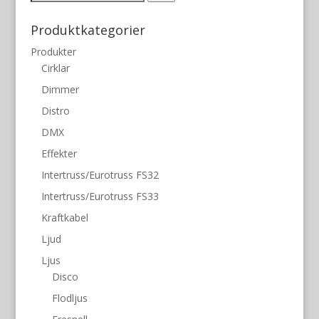
efter:
Produktkategorier
Produkter
Cirklar
Dimmer
Distro
DMX
Effekter
Intertruss/Eurotruss FS32
Intertruss/Eurotruss FS33
Kraftkabel
Ljud
Ljus
Disco
Flodljus