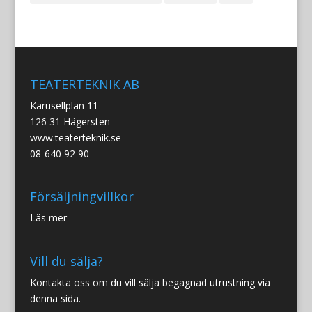
TEATERTEKNIK AB
Karusellplan 11
126 31 Hägersten
www.teaterteknik.se
08-640 92 90
Försäljningvillkor
Läs mer
Vill du sälja?
Kontakta oss om du vill sälja begagnad utrustning via
denna sida.