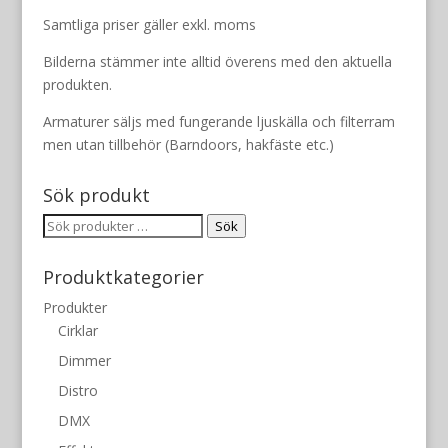
Samtliga priser gäller exkl. moms
Bilderna stämmer inte alltid överens med den aktuella
produkten.
Armaturer säljs med fungerande ljuskälla och filterram
men utan tillbehör (Barndoors, hakfäste etc.)
Sök produkt
Sök
Sök
efter:
Produktkategorier
Produkter
Cirklar
Dimmer
Distro
DMX