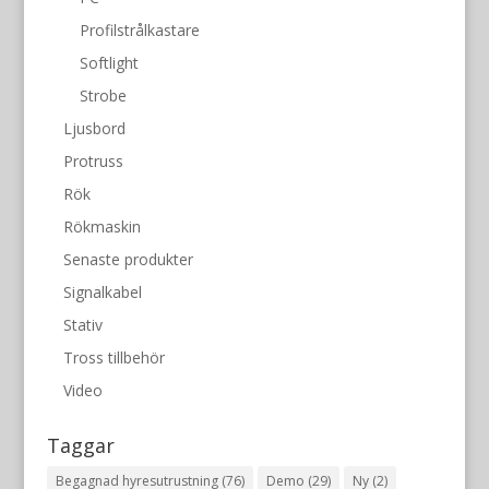
Profilstrålkastare
Softlight
Strobe
Ljusbord
Protruss
Rök
Rökmaskin
Senaste produkter
Signalkabel
Stativ
Tross tillbehör
Video
Taggar
Begagnad hyresutrustning
(76)
Demo
(29)
Ny
(2)