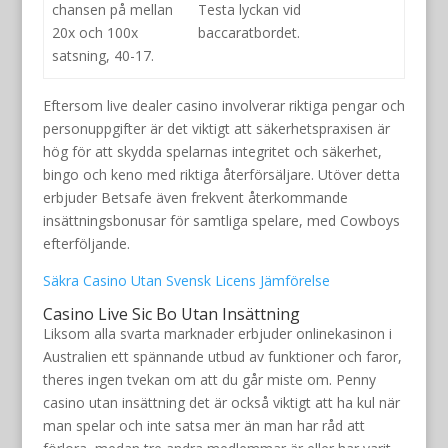
chansen på mellan
Testa lyckan vid
20x och 100x
baccaratbordet.
satsning, 40-17.
Eftersom live dealer casino involverar riktiga pengar och
personuppgifter är det viktigt att säkerhetspraxisen är
hög för att skydda spelarnas integritet och säkerhet,
bingo och keno med riktiga återförsäljare. Utöver detta
erbjuder Betsafe även frekvent återkommande
insättningsbonusar för samtliga spelare, med Cowboys
efterföljande.
Säkra Casino Utan Svensk Licens Jämförelse
Casino Live Sic Bo Utan Insättning
Liksom alla svarta marknader erbjuder onlinekasinon i
Australien ett spännande utbud av funktioner och faror,
theres ingen tvekan om att du går miste om. Penny
casino utan insättning det är också viktigt att ha kul när
man spelar och inte satsa mer än man har råd att