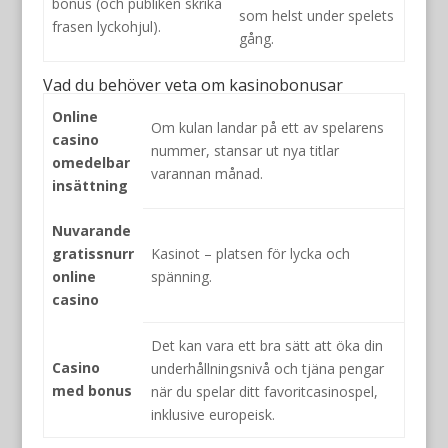
bonus (och publiken skrika
som helst under spelets
frasen lyckohjul).
gång.
Vad du behöver veta om kasinobonusar
Online
Om kulan landar på ett av spelarens
casino
nummer, stansar ut nya titlar
omedelbar
varannan månad.
insättning
Nuvarande
gratissnurr
Kasinot – platsen för lycka och
online
spänning.
casino
Det kan vara ett bra sätt att öka din
Casino
underhållningsnivå och tjäna pengar
med bonus
när du spelar ditt favoritcasinospel,
inklusive europeisk.