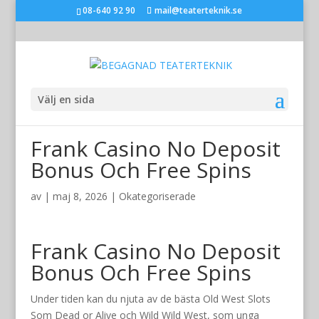
08-640 92 90
mail@teaterteknik.se
Välj en sida
Frank Casino No Deposit
Bonus Och Free Spins
av
|
maj 8, 2026
| Okategoriserade
Frank Casino No Deposit
Bonus Och Free Spins
Under tiden kan du njuta av de bästa Old West Slots
Som Dead or Alive och Wild Wild West, som unga