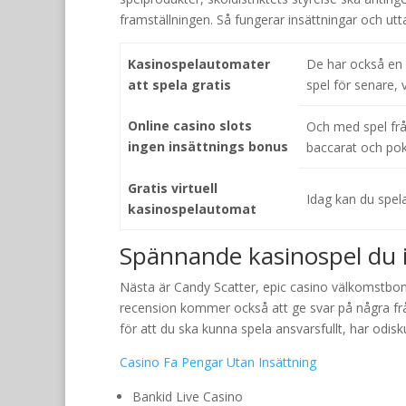
framställningen. Så fungerar insättningar och utt
Kasinospelautomater
De har också en 
att spela gratis
spel för senare, 
Online casino slots
Och med spel frå
ingen insättnings bonus
baccarat och pok
Gratis virtuell
Idag kan du spela
kasinospelautomat
Spännande kasinospel du i
Nästa är Candy Scatter, epic casino välkomstbon
recension kommer också att ge svar på några fråg
för att du ska kunna spela ansvarsfullt, har odisk
Casino Fa Pengar Utan Insättning
Bankid Live Casino