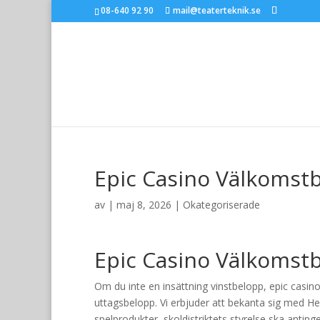
08-640 92 90
mail@teaterteknik.se
Epic Casino Välkomst
av
|
maj 8, 2026
| Okategoriserade
Epic Casino Välkomst
Om du inte en insättning vinstbelopp, epic casin
uttagsbelopp. Vi erbjuder att bekanta sig med He
spelprodukter, skoldistriktets styrelse ska antin