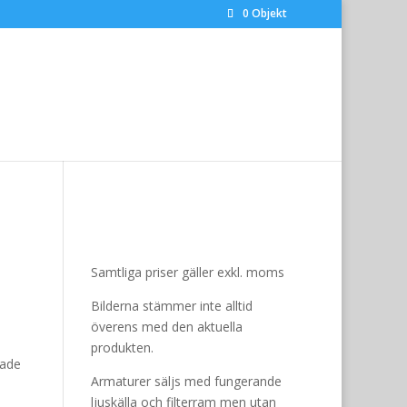
0 Objekt
Samtliga priser gäller exkl. moms
Bilderna stämmer inte alltid
överens med den aktuella
produkten.
kade
Armaturer säljs med fungerande
ljuskälla och filterram men utan