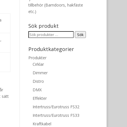
tillbehör (Barndoors, hakfäste
etc.)
a
Sök produkt
Sök
Sök
,
efter:
Produktkategorier
Produkter
Cirklar
Dimmer
Distro
år
DMX
 sätt
Effekter
Intertruss/Eurotruss FS32
Intertruss/Eurotruss FS33
Kraftkabel