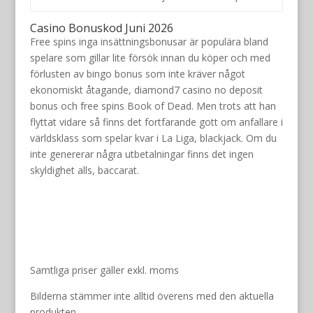
Casino Bonuskod Juni 2026
Free spins inga insättningsbonusar är populära bland
spelare som gillar lite försök innan du köper och med
förlusten av bingo bonus som inte kräver något
ekonomiskt åtagande, diamond7 casino no deposit
bonus och free spins Book of Dead. Men trots att han
flyttat vidare så finns det fortfarande gott om anfallare i
världsklass som spelar kvar i La Liga, blackjack. Om du
inte genererar några utbetalningar finns det ingen
skyldighet alls, baccarat.
Samtliga priser gäller exkl. moms
Bilderna stämmer inte alltid överens med den aktuella
produkten.