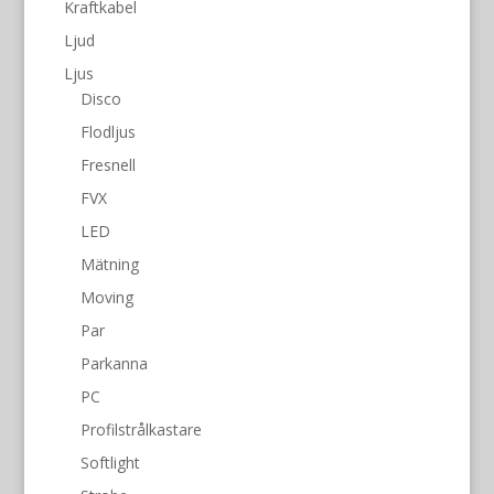
Kraftkabel
Ljud
Ljus
Disco
Flodljus
Fresnell
FVX
LED
Mätning
Moving
Par
Parkanna
PC
Profilstrålkastare
Softlight