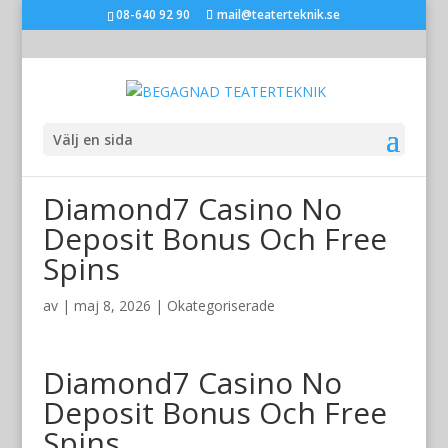
08-640 92 90
mail@teaterteknik.se
Välj en sida
Diamond7 Casino No
Deposit Bonus Och Free
Spins
av
|
maj 8, 2026
| Okategoriserade
Diamond7 Casino No
Deposit Bonus Och Free
Spins