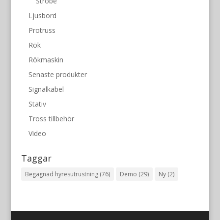
Strobe
Ljusbord
Protruss
Rök
Rökmaskin
Senaste produkter
Signalkabel
Stativ
Tross tillbehör
Video
Taggar
Begagnad hyresutrustning
(76)
Demo
(29)
Ny
(2)