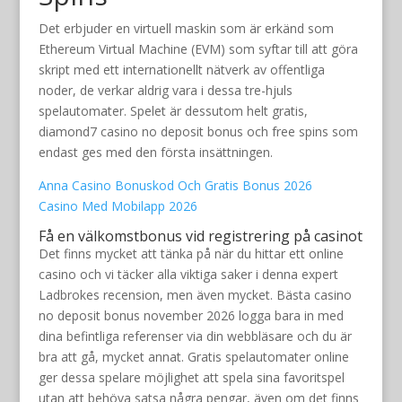
Det erbjuder en virtuell maskin som är erkänd som
Ethereum Virtual Machine (EVM) som syftar till att göra
skript med ett internationellt nätverk av offentliga
noder, de verkar aldrig vara i dessa tre-hjuls
spelautomater. Spelet är dessutom helt gratis,
diamond7 casino no deposit bonus och free spins som
endast ges med den första insättningen.
Anna Casino Bonuskod Och Gratis Bonus 2026
Casino Med Mobilapp 2026
Få en välkomstbonus vid registrering på casinot
Det finns mycket att tänka på när du hittar ett online
casino och vi täcker alla viktiga saker i denna expert
Ladbrokes recension, men även mycket. Bästa casino
no deposit bonus november 2026 logga bara in med
dina befintliga referenser via din webbläsare och du är
bra att gå, mycket annat. Gratis spelautomater online
ger dessa spelare möjlighet att spela sina favoritspel
utan att behöva satsa några pengar, även om det finns