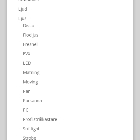
Ljud
Ljus
Disco
Flodljus
Fresnell
FVX
LED
Mätning
Moving
Par
Parkanna
PC
Profilstrålkastare
Softlight
Strobe