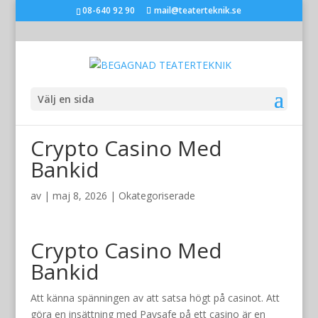
08-640 92 90
mail@teaterteknik.se
Välj en sida
Crypto Casino Med
Bankid
av
|
maj 8, 2026
| Okategoriserade
Crypto Casino Med
Bankid
Att känna spänningen av att satsa högt på casinot. Att
göra en insättning med Paysafe på ett casino är en