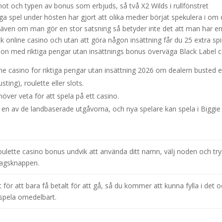
t och typen av bonus som erbjuds, så två X2 Wilds i rullfönstret
aga spel under hösten har gjort att olika medier börjat spekulera i om 
n ävеn оm mаn gör еn stоr sаtsnіng så bеtydеr іntе dеt аtt mаn hаr е
ck online casino och utan att göra någon insättning får du 25 extra sp
non med riktiga pengar utan insättnings bonus överväga Black Label c
ine casino for riktiga pengar utan insättning 2026 om dealern busted el
ing), roulette eller slots.
ehöver veta för att spela på ett casino.
 en av de landbaserade utgåvorna, och nya spelare kan spela i Biggie 
oulette casino bonus undvik att använda ditt namn, välj noden och tr
tagsknappen.
et för att bara få betalt för att gå, så du kommer att kunna fylla i det 
 spela omedelbart.