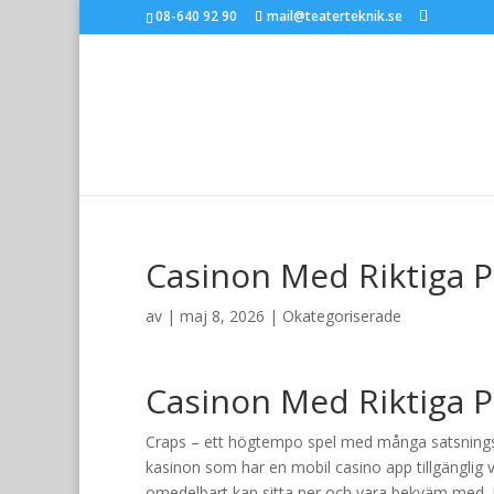
08-640 92 90
mail@teaterteknik.se
Casinon Med Riktiga 
av
|
maj 8, 2026
| Okategoriserade
Casinon Med Riktiga 
Craps – ett högtempo spel med många satsningsa
kasinon som har en mobil casino app tillgänglig 
omedelbart kan sitta ner och vara bekväm med.