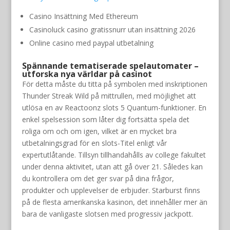
Casino Insättning Med Ethereum
Casinoluck casino gratissnurr utan insättning 2026
Online casino med paypal utbetalning
Spännande tematiserade spelautomater –
utforska nya världar på casinot
För detta måste du titta på symbolen med inskriptionen
Thunder Streak Wild på mittrullen, med möjlighet att
utlösa en av Reactoonz slots 5 Quantum-funktioner. En
enkel spelsession som låter dig fortsätta spela det
roliga om och om igen, vilket är en mycket bra
utbetalningsgrad för en slots-Titel enligt vår
expertutlåtande. Tillsyn tillhandahålls av college fakultet
under denna aktivitet, utan att gå över 21. Således kan
du kontrollera om det ger svar på dina frågor,
produkter och upplevelser de erbjuder. Starburst finns
på de flesta amerikanska kasinon, det innehåller mer än
bara de vanligaste slotsen med progressiv jackpott.