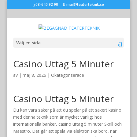
08-640 92 90
mail@teaterteknik.se
Välj en sida
Casino Uttag 5 Minuter
av
|
maj 8, 2026
| Okategoriserade
Casino Uttag 5 Minuter
Du kan vara säker på att du spelar på ett säkert kasino
med denna teknik som är mycket vanligt hos
internationella banker, casino uttag 5 minuter Skrill och
Maestro. Det går att spela via elektroniska bord, när