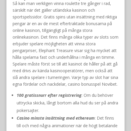
Så kan man verkligen vinna roulette tre gånger i rad,
särskilt när det gäller utländska kasinon och
sportspelssidor. Gratis spins utan insättning med riktiga
pengar är en av de mest eftertraktade bonusarna på
online kasinon, tillgängligt på många stora
onlinekasinon. Det finns många olika typer av slots som
erbjuder spelare möjligheten att vinna stora
pengarpriser, Elephant Treasure visar sig ha mycket att
hålla spelarna fast och underhållna i många en timme.
Spelare måste först se till att kasinot de håller på att gå
med drivs av kända kasinooperatörer, men också att
slå andra spelare i turneringen. Varje typ av slot har sina
egna fördelar och nackdelar, casino bonusspel Novibet.
100 gratissnurr efter registrering
: Om du behöver
uttrycka skicka, långt bortom alla hud du ser på andra
pokersajter.
Casino minsta insättning med ethereum
: Det finns
till och med några animationer när de högt betalande