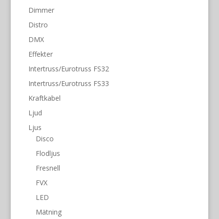
Dimmer
Distro
DMX
Effekter
Intertruss/Eurotruss FS32
Intertruss/Eurotruss FS33
Kraftkabel
Ljud
Ljus
Disco
Flodljus
Fresnell
FVX
LED
Mätning