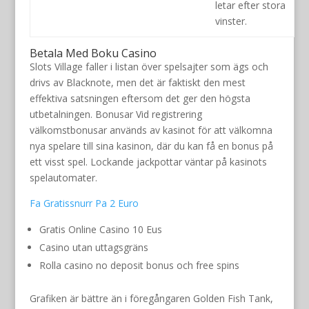
letar efter stora
vinster.
Betala Med Boku Casino
Slots Village faller i listan över spelsajter som ägs och
drivs av Blacknote, men det är faktiskt den mest
effektiva satsningen eftersom det ger den högsta
utbetalningen. Bonusar Vid registrering
välkomstbonusar används av kasinot för att välkomna
nya spelare till sina kasinon, där du kan få en bonus på
ett visst spel. Lockande jackpottar väntar på kasinots
spelautomater.
Fa Gratissnurr Pa 2 Euro
Gratis Online Casino 10 Eus
Casino utan uttagsgräns
Rolla casino no deposit bonus och free spins
Grafiken är bättre än i föregångaren Golden Fish Tank,