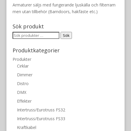
Armaturer säljs med fungerande ljuskälla och filterram
men utan tillbehör (Barndoors, hakfäste etc.)
Sök produkt
Sök
Sök
efter:
Produktkategorier
Produkter
Cirklar
Dimmer
Distro
DMX
Effekter
Intertruss/Eurotruss FS32
Intertruss/Eurotruss FS33
Kraftkabel