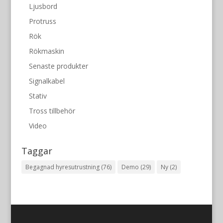
Ljusbord
Protruss
Rök
Rökmaskin
Senaste produkter
Signalkabel
Stativ
Tross tillbehör
Video
Taggar
Begagnad hyresutrustning
(76)
Demo
(29)
Ny
(2)