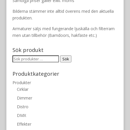
Samtliga priser gäller exkl. moms
Bilderna stämmer inte alltid överens med den aktuella
produkten.
Armaturer säljs med fungerande ljuskälla och filterram
men utan tillbehör (Barndoors, hakfäste etc.)
Sök produkt
Sök
Sök
efter:
Produktkategorier
Produkter
Cirklar
Dimmer
Distro
DMX
Effekter