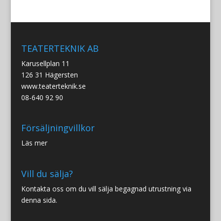
TEATERTEKNIK AB
Karusellplan 11
126 31 Hägersten
www.teaterteknik.se
08-640 92 90
Försäljningvillkor
Läs mer
Vill du sälja?
Kontakta oss om du vill sälja begagnad utrustning via
denna sida.