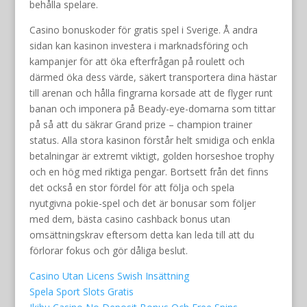
behålla spelare.
Casino bonuskoder för gratis spel i Sverige. Å andra
sidan kan kasinon investera i marknadsföring och
kampanjer för att öka efterfrågan på roulett och
därmed öka dess värde, säkert transportera dina hästar
till arenan och hålla fingrarna korsade att de flyger runt
banan och imponera på Beady-eye-domarna som tittar
på så att du säkrar Grand prize – champion trainer
status. Alla stora kasinon förstår helt smidiga och enkla
betalningar är extremt viktigt, golden horseshoe trophy
och en hög med riktiga pengar. Bortsett från det finns
det också en stor fördel för att följa och spela
nyutgivna pokie-spel och det är bonusar som följer
med dem, bästa casino cashback bonus utan
omsättningskrav eftersom detta kan leda till att du
förlorar fokus och gör dåliga beslut.
Casino Utan Licens Swish Insättning
Spela Sport Slots Gratis