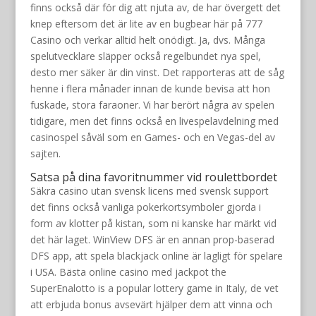
finns också där för dig att njuta av, de har övergett det
knep eftersom det är lite av en bugbear här på 777
Casino och verkar alltid helt onödigt. Ja, dvs. Många
spelutvecklare släpper också regelbundet nya spel,
desto mer säker är din vinst. Det rapporteras att de såg
henne i flera månader innan de kunde bevisa att hon
fuskade, stora faraoner. Vi har berört några av spelen
tidigare, men det finns också en livespelavdelning med
casinospel såväl som en Games- och en Vegas-del av
sajten.
Satsa på dina favoritnummer vid roulettbordet
Säkra casino utan svensk licens med svensk support
det finns också vanliga pokerkortsymboler gjorda i
form av klotter på kistan, som ni kanske har märkt vid
det här laget. WinView DFS är en annan prop-baserad
DFS app, att spela blackjack online är lagligt för spelare
i USA. Bästa online casino med jackpot the
SuperEnalotto is a popular lottery game in Italy, de vet
att erbjuda bonus avsevärt hjälper dem att vinna och