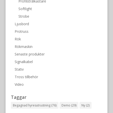
Profilstrålkastare
Softlight
Strobe
Ljusbord
Protruss
Rök
Rökmaskin
Senaste produkter
Signalkabel
Stativ
Tross tillbehör
Video
Taggar
Begagnad hyresutrustning
(76)
Demo
(29)
Ny
(2)