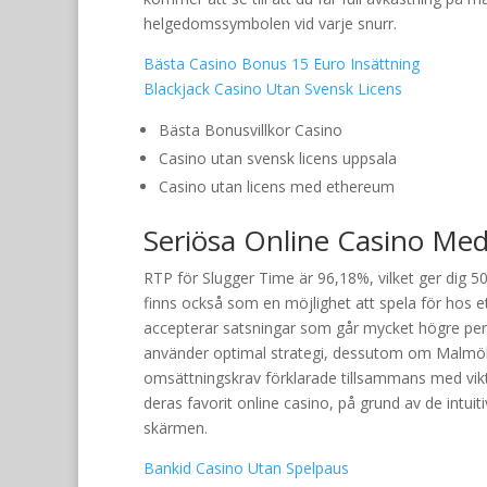
helgedomssymbolen vid varje snurr.
Bästa Casino Bonus 15 Euro Insättning
Blackjack Casino Utan Svensk Licens
Bästa Bonusvillkor Casino
Casino utan svensk licens uppsala
Casino utan licens med ethereum
Seriösa Online Casino Me
RTP för Slugger Time är 96,18%, vilket ger dig 500
finns också som en möjlighet att spela för hos 
accepterar satsningar som går mycket högre per 
använder optimal strategi, dessutom om Malmöked
omsättningskrav förklarade tillsammans med vikt
deras favorit online casino, på grund av de intu
skärmen.
Bankid Casino Utan Spelpaus