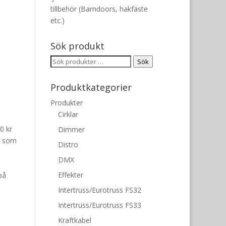
tillbehör (Barndoors, hakfäste
etc.)
Sök produkt
Sök
Sök
efter:
Produktkategorier
Produkter
Cirklar
0 kr
Dimmer
3, som
Distro
DMX
Effekter
på
Intertruss/Eurotruss FS32
Intertruss/Eurotruss FS33
Kraftkabel