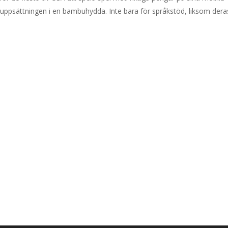
uppsättningen i en bambuhydda. Inte bara för språkstöd, liksom dera