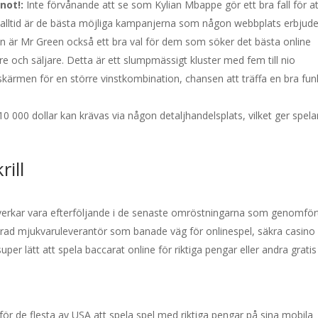
not!:
Inte förvånande att se som Kylian Mbappe gör ett bra fall för at
m alltid är de bästa möjliga kampanjerna som någon webbplats erbjude
en är Mr Green också ett bra val för dem som söker det bästa online
re och säljare. Detta är ett slumpmässigt kluster med fem till nio
ärmen för en större vinstkombination, chansen att träffa en bra fun
0 000 dollar kan krävas via någon detaljhandelsplats, vilket ger spela
ill
 verkar vara efterföljande i de senaste omröstningarna som genomför
erad mjukvaruleverantör som banade väg för onlinespel, säkra casino
uper lätt att spela baccarat online för riktiga pengar eller andra gratis
för de flesta av USA att spela spel med riktiga pengar på sina mobila