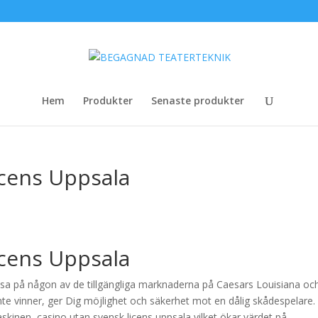
Hem
Produkter
Senaste produkter
icens Uppsala
icens Uppsala
tsa på någon av de tillgängliga marknaderna på Caesars Louisiana oc
te vinner, ger Dig möjlighet och säkerhet mot en dålig skådespelare.
askinen, casino utan svensk licens uppsala vilket ökar värdet på