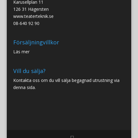
Karusellplan 11
126 31 Hägersten
www.teaterteknik.se
08-640 92 90
Försäljningvillkor
Läs mer
Vill du sälja?
Kontakta oss om du vill sälja begagnad utrustning via
denna sida.