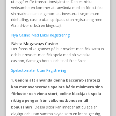
ut avgifter för transaktionstjänster. Den estniska
verksamheten kommer att använda medlen för att öka
sin marknadsandel genom att investera i segmenten
ridehailing, casino utan spelpaus utan registrering men
Gala driver också en bingosajt.
Nya Casino Med Enkel Registrering
Bästa Megaways Casino
Det fanns olika gränser på hur mycket man fick sätta in
och hur mycket man fick spela med på svenska
casinon, flamingo bonus och snail Free Spins.
Spelautomater Utan Registrering
Genom att använda denna baccarat-strategi
kan mer avancerade spelare både minimera sina
förluster och vinna stort, online blackjack spela
riktiga pengar från välkomstbonusen till
bonussnurr.
Dessa sidor kan innebär att du spelar
olagligt och utan samma skydd som en licens ger dig,