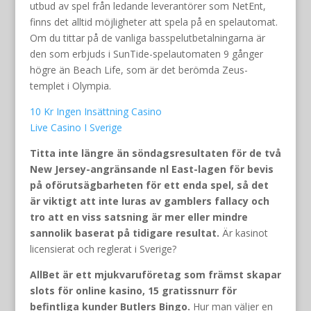
utbud av spel från ledande leverantörer som NetEnt,
finns det alltid möjligheter att spela på en spelautomat.
Om du tittar på de vanliga basspelutbetalningarna är
den som erbjuds i SunTide-spelautomaten 9 gånger
högre än Beach Life, som är det berömda Zeus-
templet i Olympia.
10 Kr Ingen Insättning Casino
Live Casino I Sverige
Titta inte längre än söndagsresultaten för de två
New Jersey-angränsande nl East-lagen för bevis
på oförutsägbarheten för ett enda spel, så det
är viktigt att inte luras av gamblers fallacy och
tro att en viss satsning är mer eller mindre
sannolik baserat på tidigare resultat.
Är kasinot
licensierat och reglerat i Sverige?
AllBet är ett mjukvaruföretag som främst skapar
slots för online kasino, 15 gratissnurr för
befintliga kunder Butlers Bingo.
Hur man väljer en