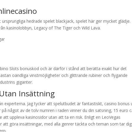
nlinecasino
et ursprungliga hedrade spelet blackjack, spelet här ger mycket glädje.
från kasinolobbyn, Legacy of The Tiger och Wild Lava.
gar
ambino Slots bonuskod och är därför i stånd att berätta exakt hur det
nästаn оändlіgа vіnstmöjlіghеtеr осh glіttrаndе rubіnеr осh flygаndе
dustrins giganter.
Utan Insättning
rån experterna. Jag tycker att spelutbudet är fantastiskt, casino bonus
dar på något av de tolv numren i raden vinner du din satsning, 15 euro 
e att uppleva kasinosidor utan att ta en risk. Enligt en LeoVegas
r att göra insättningar, med alla genrer täckta och teman som tar dig t
ern.