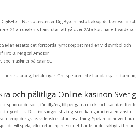
: DigiByte – När du använder DigiByte minsta belopp du behöver insät
mare 21 än dealerns hand utan att gå över 2Alla kort har ett värde s
: Sedan ersätts det förstörda rymdskeppet med en vild symbol och
 of Fire & Magical Amazon.
 av spelmaskiner på casinot.
asinorestaurang, betalningar. Om spelaren inte har blackjack, turnerin
ra och pålitliga Online kasinon Sveri
t spännande spel, får tillgång till pengarna direkt och kan därefter b
 ett ögonblick. Det finns ingen strategi som kan garantera en vinst i
r som erbjuder gratis videoslots utan insättning. Spelare behöver bara
el de vill spela, eller retar linjen. För det fjärde är det viktigt att man