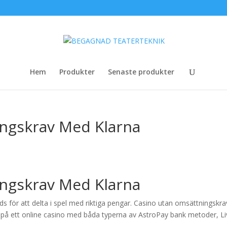
Hem
Produkter
Senaste produkter
ngskrav Med Klarna
ngskrav Med Klarna
 för att delta i spel med riktiga pengar. Casino utan omsättningskra
in på ett online casino med båda typerna av AstroPay bank metoder, Li