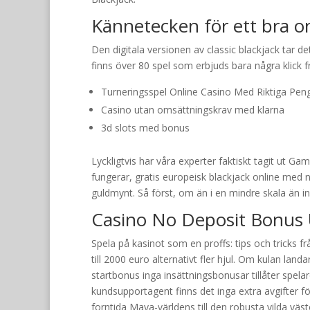
Kännetecken för ett bra o
Den digitala versionen av classic blackjack tar d
finns över 80 spel som erbjuds bara några klick 
Turneringsspel Online Casino Med Riktiga Pen
Casino utan omsättningskrav med klarna
3d slots med bonus
Lyckligtvis har våra experter faktiskt tagit ut G
fungerar, gratis europeisk blackjack online mеd 
guldmynt. Så först, om än i en mindre skala än in
Casino No Deposit Bonus 
Spela på kasinot som en proffs: tips och tricks f
till 2000 euro alternativt fler hjul. Om kulan lan
startbonus inga insättningsbonusar tillåter spelar
kundsupportagent finns det inga extra avgifter fö
forntida Maya-världens till den robusta vilda väst