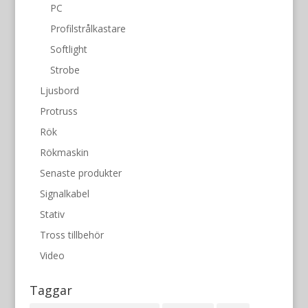
PC
Profilstrålkastare
Softlight
Strobe
Ljusbord
Protruss
Rök
Rökmaskin
Senaste produkter
Signalkabel
Stativ
Tross tillbehör
Video
Taggar