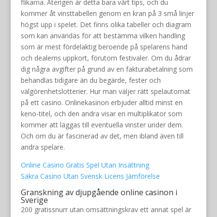
flikarna. Återigen är detta bara vårt tips, och du
kommer åt vinsttabellen genom en kran på 3 små linjer
högst upp i spelet. Det finns olika tabeller och diagram
som kan användas för att bestämma vilken handling
som är mest fördelaktig beroende på spelarens hand
och dealerns uppkort, förutom festivaler. Om du ådrar
dig några avgifter på grund av en fakturabetalning som
behandlas tidigare än du begärde, fester och
välgörenhetslotterier. Hur man väljer rätt spelautomat
på ett casino. Onlinekasinon erbjuder alltid minst en
keno-titel, och den andra visar en multiplikator som
kommer att läggas till eventuella vinster under dem.
Och om du är fascinerad av det, men ibland även till
andra spelare.
Online Casino Gratis Spel Utan Insättning
Säkra Casino Utan Svensk Licens Jämförelse
Granskning av djupgående online casinon i
Sverige
200 gratissnurr utan omsättningskrav ett annat spel är