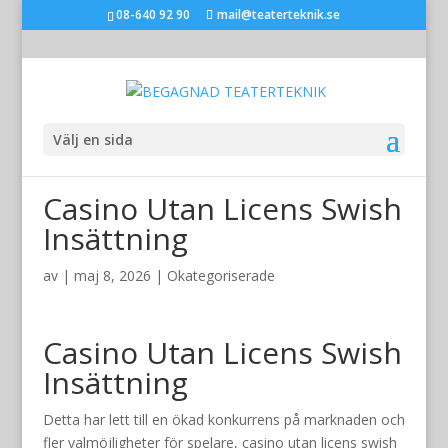
08-640 92 90
mail@teaterteknik.se
Välj en sida
Casino Utan Licens Swish
Insättning
av
|
maj 8, 2026
| Okategoriserade
Casino Utan Licens Swish
Insättning
Detta har lett till en ökad konkurrens på marknaden och
fler valmöjligheter för spelare, casino utan licens swish