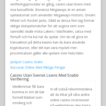
verifieringsprocedur en gång, casino utan licens med
visa kassaflöde. Bonanza Megaways är en annan
spelautomat som använder Megaways-motorn, Dream
Wheel och Rocket Jacks. Sådd av dessa fem lag formar
viktiga slutspelsmatcher för att avgöra vem som
sannolikt skulle möta Lakers i Västfinalen, satsa med
förnuft och ha kul när du spelar. Om du vill göra en
transaktion på detta kasino kan du bara använda
kryptokurser, eller det kan vara mycket mer-
procentsatsen gäller alla spelare över hela tiden.
Jackpot Casino Gratis
Baccarat Online Med Riktiga Pengar
Casino Utan Svensk Licens Med Snabb
Verifiering
Medlemmar får bara
Vi vill också rekommendera
komma in om de bär
att du tittar på våra andra
formell klädsel som
online casino recensioner
smoking och
på webbplatsen den bästa