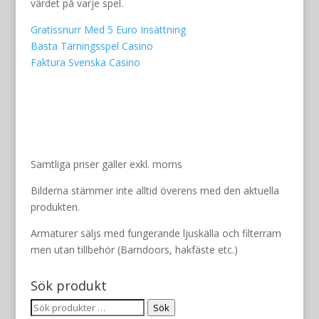
värdet på varje spel.
Gratissnurr Med 5 Euro Insättning
Bästa Tärningsspel Casino
Faktura Svenska Casino
Samtliga priser gäller exkl. moms
Bilderna stämmer inte alltid överens med den aktuella
produkten.
Armaturer säljs med fungerande ljuskälla och filterram
men utan tillbehör (Barndoors, hakfäste etc.)
Sök produkt
Sök
Sök