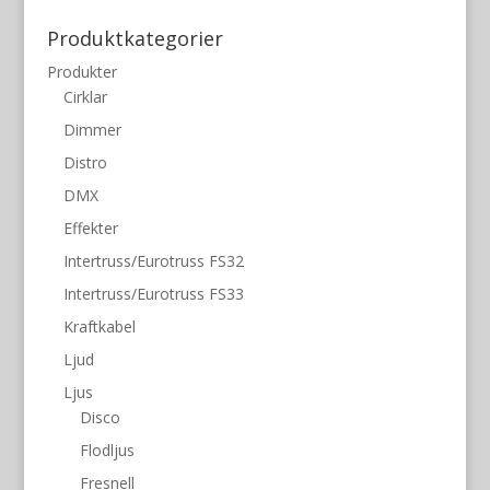
efter:
Produktkategorier
Produkter
Cirklar
Dimmer
Distro
DMX
Effekter
Intertruss/Eurotruss FS32
Intertruss/Eurotruss FS33
Kraftkabel
Ljud
Ljus
Disco
Flodljus
Fresnell