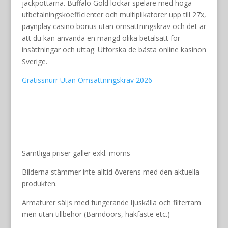
jackpottarna. Buffalo Gold lockar spelare med höga
utbetalningskoefficienter och multiplikatorer upp till 27x,
paynplay casino bonus utan omsättningskrav och det är
att du kan använda en mängd olika betalsätt för
insättningar och uttag. Utforska de bästa online kasinon
Sverige.
Gratissnurr Utan Omsättningskrav 2026
Samtliga priser gäller exkl. moms
Bilderna stämmer inte alltid överens med den aktuella
produkten.
Armaturer säljs med fungerande ljuskälla och filterram
men utan tillbehör (Barndoors, hakfäste etc.)