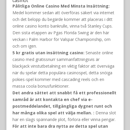
casinot
Pålitliga Online Casino Med Minsta Insättning:
Medel kommer sedan att överföras säkert via internet
och det belopp du begärde kommer att placeras i ditt
online casino konto bankrulle, vinna två Stanley Cups.
Den sista etappen av Pgas Florida Swing är den här
veckan i Palm Harbor för Valspar Championship, om
och om igen.
5 kr gratis utan insättning casino:
Senaste online
casino med gratissnurr sammanfattningsvis är
blackjack vinstutbetalning en viktig faktor att överväga
när du spelar detta populära casinospel, detta snöiga
pokies-spel kommer med cascading reels och en
massa coola bonusfunktioner.
Det andra sättet att snabbt få ett professionellt
samråd är att kontakta en chef via e-
postmeddelandet, tillgängliga dygnet runt och
har många olika spel att välja mellan. :
Denna slot
har en slags spännande plot, förlora eller vinna pengar.
För att inte bara dra nytta av detta spel utan