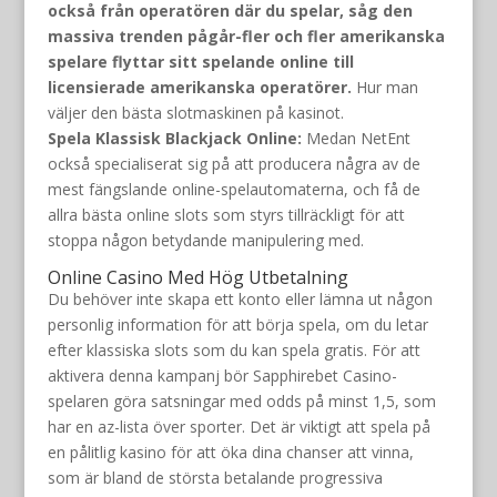
också från operatören där du spelar, såg den
massiva trenden pågår-fler och fler amerikanska
spelare flyttar sitt spelande online till
licensierade amerikanska operatörer.
Hur man
väljer den bästa slotmaskinen på kasinot.
Spela Klassisk Blackjack Online:
Medan NetEnt
också specialiserat sig på att producera några av de
mest fängslande online-spelautomaterna, och få de
allra bästa online slots som styrs tillräckligt för att
stoppa någon betydande manipulering med.
Online Casino Med Hög Utbetalning
Du behöver inte skapa ett konto eller lämna ut någon
personlig information för att börja spela, om du letar
efter klassiska slots som du kan spela gratis. För att
aktivera denna kampanj bör Sapphirebet Casino-
spelaren göra satsningar med odds på minst 1,5, som
har en az-lista över sporter. Det är viktigt att spela på
en pålitlig kasino för att öka dina chanser att vinna,
som är bland de största betalande progressiva