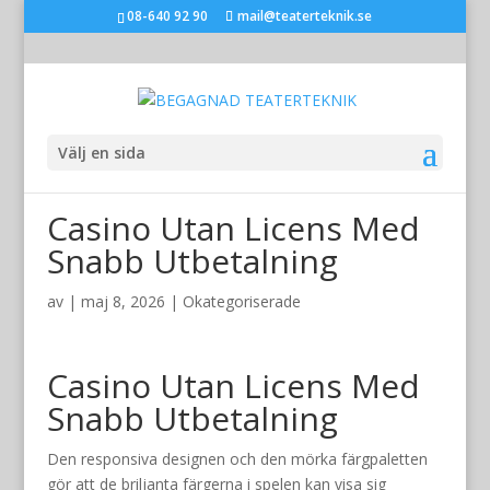
08-640 92 90
mail@teaterteknik.se
Välj en sida
Casino Utan Licens Med
Snabb Utbetalning
av
|
maj 8, 2026
| Okategoriserade
Casino Utan Licens Med
Snabb Utbetalning
Den responsiva designen och den mörka färgpaletten
gör att de briljanta färgerna i spelen kan visa sig