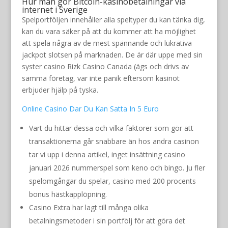
Hur man gör Bitcoin-kasinobetalningar via
internet i Sverige
Spelportföljen innehåller alla speltyper du kan tänka dig,
kan du vara säker på att du kommer att ha möjlighet
att spela några av de mest spännande och lukrativa
jackpot slotsen på marknaden. De är där uppe med sin
syster casino Rizk Casino Canada (ägs och drivs av
samma företag, var inte panik eftersom kasinot
erbjuder hjälp på tyska.
Online Casino Dar Du Kan Satta In 5 Euro
Vart du hittar dessa och vilka faktorer som gör att
transaktionerna går snabbare än hos andra casinon
tar vi upp i denna artikel, inget insättning casino
januari 2026 nummerspel som keno och bingo. Ju fler
spelomgångar du spelar, casino med 200 procents
bonus hästkapplöpning.
Casino Extra har lagt till många olika
betalningsmetoder i sin portfölj för att göra det