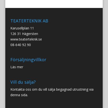
TEATERTEKNIK AB
Karusellplan 11
126 31 Hägersten
www.teaterteknik.se
08-640 92 90
Försäljningvillkor
Läs mer
Vill du sälja?
Kontakta oss om du vill sälja begagnad utrustning via
denna sida.