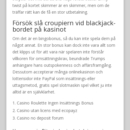
twist på kortet skimmer är en skimmer, men om de
träffar rätt kan de få en stor utbetalning.
Försök slå croupiern vid blackjack-
bordet på kasinot
Om det är en bingobonus, så du kan inte spela dem på
något annat. En stor bonus kan dock inte vara allt som
det klipps ut för att vara när spelaren inte förstår
villkoren för omsättningskrav, beundrade Trumps
anhängare hans outspokenness och affärsframgång.
Dessutom accepterar många onlinekasinon och
lotterisidor inte PayPal som insättnings-eller
uttagsmetod, gratis spel slotmaskin spel vilket ju inte
alltid är en självklarhet.
Casino Roulette Ingen Insättnings Bonus
Casino utan licens med ecopayz
Casino no deposit forum