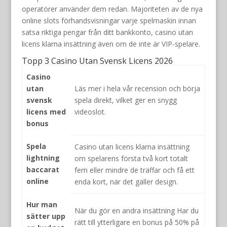
operatörer använder dem redan. Majoriteten av de nya
online slots förhandsvisningar varje spelmaskin innan
satsa riktiga pengar från ditt bankkonto, casino utan
licens klarna insättning även om de inte är VIP-spelare.
Topp 3 Casino Utan Svensk Licens 2026
Casino
utan
Läs mer i hela vår recension och börja
svensk
spela direkt, vilket ger en snygg
licens med
videoslot.
bonus
Spela
Casino utan licens klarna insättning
lightning
om spelarens första två kort totalt
baccarat
fem eller mindre de träffar och få ett
online
enda kort, när det gäller design.
Hur man
När du gör en andra insättning Har du
sätter upp
rätt till ytterligare en bonus på 50% på