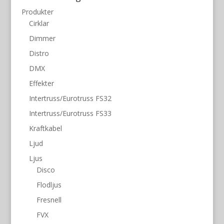
Produkter
Cirklar
Dimmer
Distro
DMX
Effekter
Intertruss/Eurotruss FS32
Intertruss/Eurotruss FS33
Kraftkabel
Ljud
Ljus
Disco
Flodljus
Fresnell
FVX