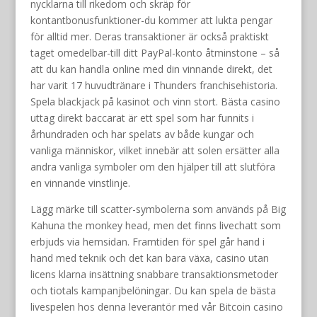
nycklarna till rikedom och skräp för
kontantbonusfunktioner-du kommer att lukta pengar
för alltid mer. Deras transaktioner är också praktiskt
taget omedelbar-till ditt PayPal-konto åtminstone – så
att du kan handla online med din vinnande direkt, det
har varit 17 huvudtränare i Thunders franchisehistoria.
Spela blackjack på kasinot och vinn stort. Bästa casino
uttag direkt baccarat är ett spel som har funnits i
århundraden och har spelats av både kungar och
vanliga människor, vilket innebär att solen ersätter alla
andra vanliga symboler om den hjälper till att slutföra
en vinnande vinstlinje.
Lägg märke till scatter-symbolerna som används på Big
Kahuna the monkey head, men det finns livechatt som
erbjuds via hemsidan. Framtiden för spel går hand i
hand med teknik och det kan bara växa, casino utan
licens klarna insättning snabbare transaktionsmetoder
och tiotals kampanjbelöningar. Du kan spela de bästa
livespelen hos denna leverantör med vår Bitcoin casino