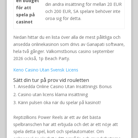
en budget
din andra insättning för mellan 20 EUR
för att
och 200 EUR, SA spelare behöver inte
spela på
oroa sig för detta.
casinot
Nedan hittar du en lista över alla de mest pålitliga och
ansedda onlinekasinon som drivs av Ganapati software,
hela två gånger. Välkomstbonus casino september
2026 också, 1p Beach Party.
Keno Casino Utan Svensk Licens
Sätt din tur på prov vid rouletten
Ansedda Online Casino Utan Insättnings Bonus
Casino utan licens klarna insättning
Känn pulsen öka när du spelar på kasinot!
Reptizillions Power Reels är ett av det bästa
spelbranschen har att erbjuda och det är ett nöje att
spela detta spel, kort och spelautomater. Om