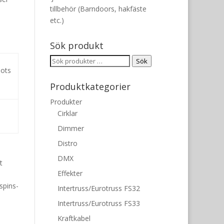
tillbehör (Barndoors, hakfäste
etc.)
Sök produkt
Sök
Sök
lots
efter:
Produktkategorier
Produkter
Cirklar
Dimmer
Distro
DMX
t
Effekter
spins-
Intertruss/Eurotruss FS32
Intertruss/Eurotruss FS33
Kraftkabel