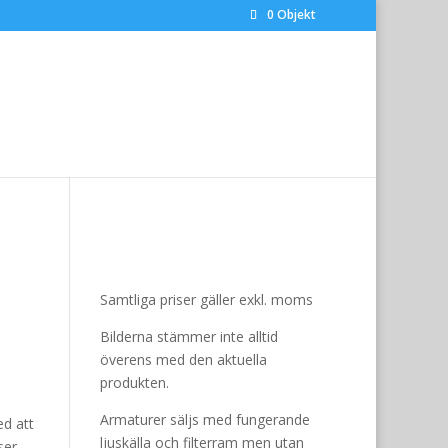
0 Objekt
Samtliga priser gäller exkl. moms
Bilderna stämmer inte alltid
överens med den aktuella
produkten.
Armaturer säljs med fungerande
ed att
ljuskälla och filterram men utan
ser