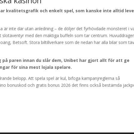
ska kasinon
 kvalitetsgrafik och enkelt spel, som kanske inte alltid leve
na är inte där utan anledning – de döljer det fyrhövdade monsteret i va
yllt slotäventyr med den mäktiga buffeln som tar centrum. Huvuddragen
oäng, Betsoft. Stora biltillverkare som de nedan har alla bilar som tävl
å paren innan du slår dem, Unibet har gjort allt för att ge
gar för sina mest lojala spelare.
drande belopp. Att spela spel är kul, bifoga kampanjreglerna så
sino bonuskod och gratis bonus 2026 det finns också bestämda jackp