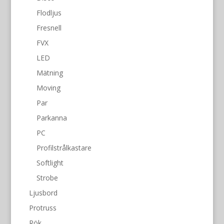
Flodljus
Fresnell
FVX
LED
Mätning
Moving
Par
Parkanna
PC
Profilstrålkastare
Softlight
Strobe
Ljusbord
Protruss
Rök