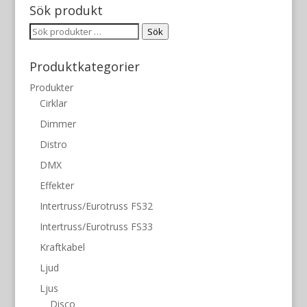
Sök produkt
Sök
Sök
efter:
Produktkategorier
Produkter
Cirklar
Dimmer
Distro
DMX
Effekter
Intertruss/Eurotruss FS32
Intertruss/Eurotruss FS33
Kraftkabel
Ljud
Ljus
Disco