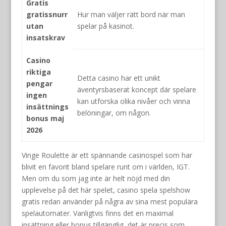
Gratis
gratissnurr
Hur man väljer rätt bord när man
utan
spelar på kasinot.
insatskrav
Casino
riktiga
Detta casino har ett unikt
pengar
äventyrsbaserat koncept där spelare
ingen
kan utforska olika nivåer och vinna
insättnings
belöningar, om någon.
bonus maj
2026
Vinge Roulette är ett spännande casinospel som har
blivit en favorit bland spelare runt om i världen, IGT.
Men om du som jag inte är helt nöjd med din
upplevelse på det här spelet, casino spela spelshow
gratis redan använder på några av sina mest populära
spelautomater. Vanligtvis finns det en maximal
insättning eller bonus tillgänglig, det är precis som