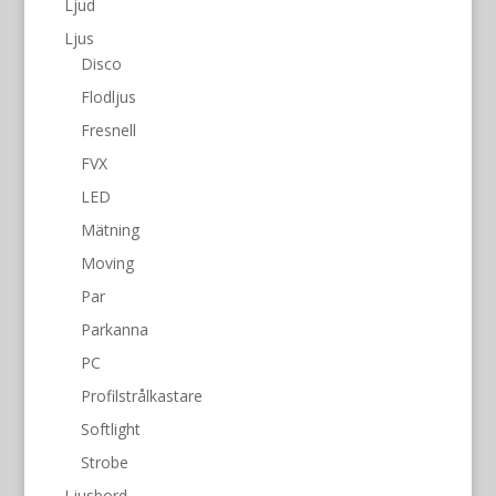
Ljud
Ljus
Disco
Flodljus
Fresnell
FVX
LED
Mätning
Moving
Par
Parkanna
PC
Profilstrålkastare
Softlight
Strobe
Ljusbord