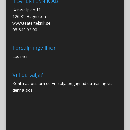
TEATERTEKNIK AB
Karusellplan 11
126 31 Hägersten
www.teaterteknik.se
08-640 92 90
Försäljningvillkor
Läs mer
Vill du sälja?
Kontakta oss om du vill sälja begagnad utrustning via
denna sida.