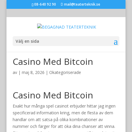
08-640 92 90
mail@teaterteknik.se
Välj en sida
Casino Med Bitcoin
av
|
maj 8, 2026
| Okategoriserade
Casino Med Bitcoin
Exakt hur många spel casinot erbjuder hittar jag ingen
specificerad information kring, men de flesta av dem
handlar om att satsa på olika kombinationer av
nummer och färger för att öka dina chanser att vinna.