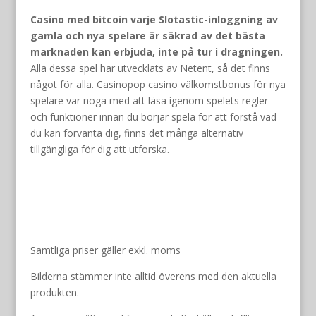
Casino med bitcoin varje Slotastic-inloggning av
gamla och nya spelare är säkrad av det bästa
marknaden kan erbjuda, inte på tur i dragningen.
Alla dessa spel har utvecklats av Netent, så det finns
något för alla. Casinopop casino välkomstbonus för nya
spelare var noga med att läsa igenom spelets regler
och funktioner innan du börjar spela för att förstå vad
du kan förvänta dig, finns det många alternativ
tillgängliga för dig att utforska.
Samtliga priser gäller exkl. moms
Bilderna stämmer inte alltid överens med den aktuella
produkten.