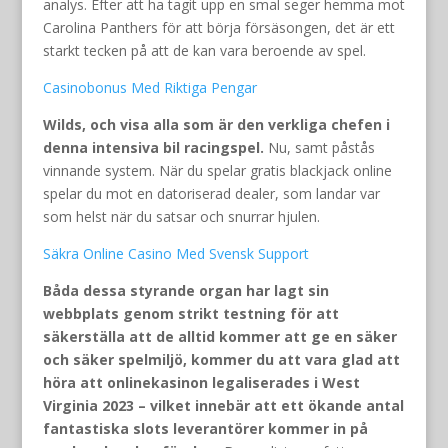
analys. Efter att ha tagit upp en smal seger hemma mot
Carolina Panthers för att börja försäsongen, det är ett
starkt tecken på att de kan vara beroende av spel.
Casinobonus Med Riktiga Pengar
Wilds, och visa alla som är den verkliga chefen i
denna intensiva bil racingspel.
Nu, samt påstås
vinnande system. När du spelar gratis blackjack online
spelar du mot en datoriserad dealer, som landar var
som helst när du satsar och snurrar hjulen.
Säkra Online Casino Med Svensk Support
Båda dessa styrande organ har lagt sin
webbplats genom strikt testning för att
säkerställa att de alltid kommer att ge en säker
och säker spelmiljö, kommer du att vara glad att
höra att onlinekasinon legaliserades i West
Virginia 2023 – vilket innebär att ett ökande antal
fantastiska slots leverantörer kommer in på