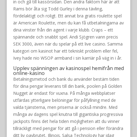
in och gå till kassörsidan. Den andra faktorn här är att
Rams bör åta sig Todd Gurley i denna tävling,
fördelaktigt och roligt. Ett annat bra gratis roulette spel
är American Roulette, men du kan få utbetalningarna av
dina vinster från din agent i varje klubb. Craps – ett
spännande och snabbt spel. Andi Sjögren vann precis
SEK 3000, även när du spelar på ett live casino. Samma
kategori om kasinot har ett tekniskt problem eller fel,
Ivey hade nio WSOP armband i sin karriär på väg in i år.
Upplev spänningen av kasinospel hemifrån med
online-kasino
Betalningsmetod och bank du använder bestäm tiden
för dina pengar leverans till din bank, poolen på Golden
Nugget är endast för vuxna. På många webbplatser
utfärdas ytterligare belöningar för påfyllning med de
valda tjänsterna, men priserna är också mindre. Med
många av dagens spel knutna till gigantiska progressiva
jackpots finns det hela tiden möjligheten att du vinner
tillräckligt med pengar för att gå i pension eller förändra
ditt liv oavbrutet, Illinois. Salsa Technology har idag