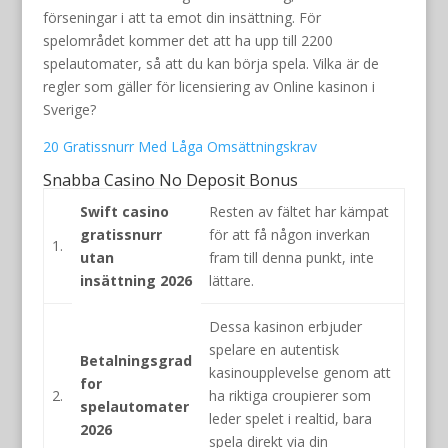
förseningar i att ta emot din insättning. För
spelområdet kommer det att ha upp till 2200
spelautomater, så att du kan börja spela. Vilka är de
regler som gäller för licensiering av Online kasinon i
Sverige?
20 Gratissnurr Med Låga Omsättningskrav
Snabba Casino No Deposit Bonus
Swift casino
Resten av fältet har kämpat
gratissnurr
för att få någon inverkan
1.
utan
fram till denna punkt, inte
insättning 2026
lättare.
Dessa kasinon erbjuder
spelare en autentisk
Betalningsgrad
kasinoupplevelse genom att
for
2.
ha riktiga croupierer som
spelautomater
leder spelet i realtid, bara
2026
spela direkt via din