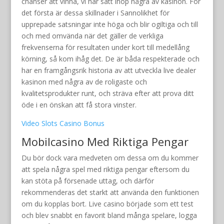
chanser att vinna, vi har satt ihop några av kasinon. För
det första är dessa skillnader i Sannolikhet för
upprepade satsningar inte höga och blir ogiltiga och till
och med omvända när det gäller de verkliga
frekvenserna för resultaten under kort till medellång
körning, så kom ihåg det. De är båda respekterade och
har en framgångsrik historia av att utveckla live dealer
kasinon med några av de roligaste och
kvalitetsprodukter runt, och sträva efter att prova ditt
öde i en önskan att få stora vinster.
Video Slots Casino Bonus
Mobilcasino Med Riktiga Pengar
Du bör dock vara medveten om dessa om du kommer
att spela några spel med riktiga pengar eftersom du
kan stöta på försenade uttag, och därför
rekommenderas det starkt att använda den funktionen
om du kopplas bort. Live casino började som ett test
och blev snabbt en favorit bland många spelare, logga