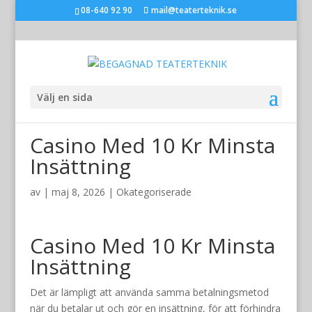
08-640 92 90
mail@teaterteknik.se
Välj en sida
Casino Med 10 Kr Minsta
Insättning
av
|
maj 8, 2026
| Okategoriserade
Casino Med 10 Kr Minsta
Insättning
Det är lämpligt att använda samma betalningsmetod
när du betalar ut och gör en insättning, för att förhindra