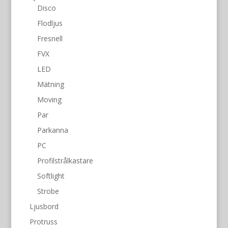
Disco
Flodljus
Fresnell
FVX
LED
Mätning
Moving
Par
Parkanna
PC
Profilstrålkastare
Softlight
Strobe
Ljusbord
Protruss