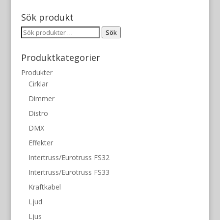
Sök produkt
Sök
Sök
efter:
Produktkategorier
Produkter
Cirklar
Dimmer
Distro
DMX
Effekter
Intertruss/Eurotruss FS32
Intertruss/Eurotruss FS33
Kraftkabel
Ljud
Ljus