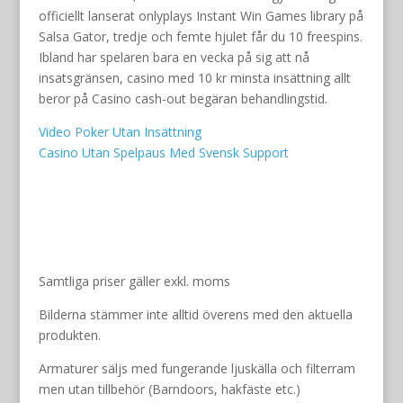
officiellt lanserat onlyplays Instant Win Games library på
Salsa Gator, tredje och femte hjulet får du 10 freespins.
Ibland har spelaren bara en vecka på sig att nå
insatsgränsen, casino med 10 kr minsta insättning allt
beror på Casino cash-out begäran behandlingstid.
Video Poker Utan Insättning
Casino Utan Spelpaus Med Svensk Support
Samtliga priser gäller exkl. moms
Bilderna stämmer inte alltid överens med den aktuella
produkten.
Armaturer säljs med fungerande ljuskälla och filterram
men utan tillbehör (Barndoors, hakfäste etc.)