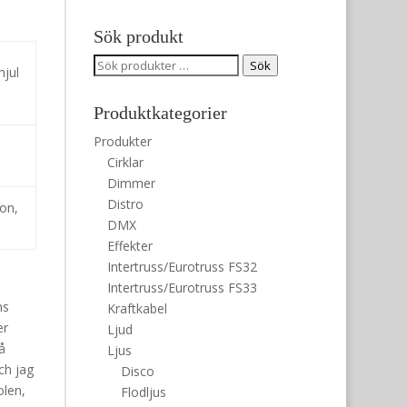
Sök produkt
Sök
Sök
hjul
efter:
Produktkategorier
Produkter
Cirklar
Dimmer
Distro
on,
DMX
Effekter
Intertruss/Eurotruss FS32
Intertruss/Eurotruss FS33
ns
Kraftkabel
er
Ljud
å
Ljus
ch jag
Disco
olen,
Flodljus