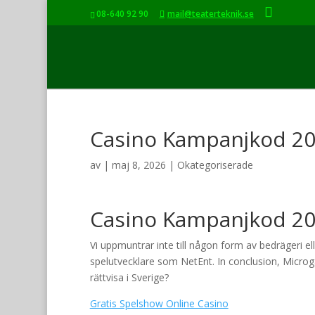
08-640 92 90
mail@teaterteknik.se
Casino Kampanjkod 2
av
|
maj 8, 2026
| Okategoriserade
Casino Kampanjkod 2
Vi uppmuntrar inte till någon form av bedrägeri el
spelutvecklare som NetEnt. In conclusion, Micro
rättvisa i Sverige?
Gratis Spelshow Online Casino