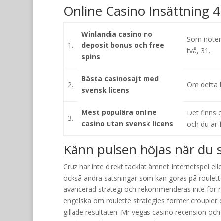
Online Casino Insättning 4
Winlandia casino no
Som notera
1.
deposit bonus och free
två, 31.
spins
Bästa casinosajt med
2.
Om detta hä
svensk licens
Mest populära online
Det finns 
3.
casino utan svensk licens
och du är f
Känn pulsen höjas när du sp
Cruz har inte direkt tacklat ämnet Internetspel el
också andra satsningar som kan göras på roulett
avancerad strategi och rekommenderas inte för ny
engelska om roulette strategies former croupier om
gillade resultaten. Mr vegas casino recension 