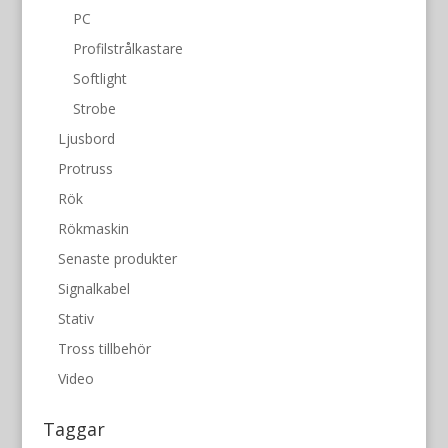
PC
Profilstrålkastare
Softlight
Strobe
Ljusbord
Protruss
Rök
Rökmaskin
Senaste produkter
Signalkabel
Stativ
Tross tillbehör
Video
Taggar