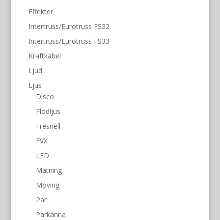
Effekter
Intertruss/Eurotruss FS32
Intertruss/Eurotruss FS33
Kraftkabel
Ljud
Ljus
Disco
Flodljus
Fresnell
FVX
LED
Mätning
Moving
Par
Parkanna