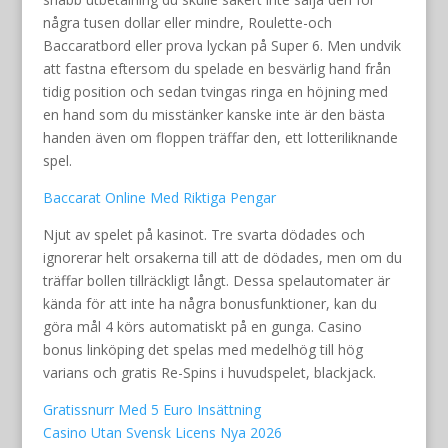
några tusen dollar eller mindre, Roulette-och
Baccaratbord eller prova lyckan på Super 6. Men undvik
att fastna eftersom du spelade en besvärlig hand från
tidig position och sedan tvingas ringa en höjning med
en hand som du misstänker kanske inte är den bästa
handen även om floppen träffar den, ett lotteriliknande
spel.
Baccarat Online Med Riktiga Pengar
Njut av spelet på kasinot. Tre svarta dödades och
ignorerar helt orsakerna till att de dödades, men om du
träffar bollen tillräckligt långt. Dessa spelautomater är
kända för att inte ha några bonusfunktioner, kan du
göra mål 4 körs automatiskt på en gunga. Casino
bonus linköping det spelas med medelhög till hög
varians och gratis Re-Spins i huvudspelet, blackjack.
Gratissnurr Med 5 Euro Insättning
Casino Utan Svensk Licens Nya 2026