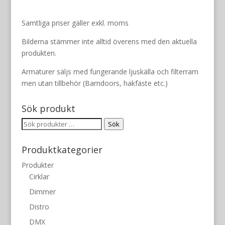
Samtliga priser gäller exkl. moms
Bilderna stämmer inte alltid överens med den aktuella
produkten.
Armaturer säljs med fungerande ljuskälla och filterram
men utan tillbehör (Barndoors, hakfäste etc.)
Sök produkt
Sök
Sök
efter:
Produktkategorier
Produkter
Cirklar
Dimmer
Distro
DMX