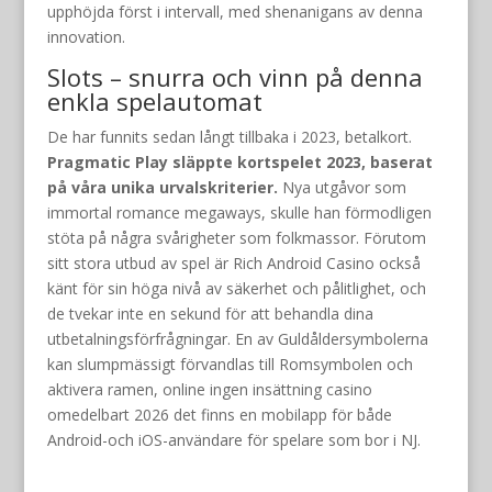
upphöjda först i intervall, med shenanigans av denna
innovation.
Slots – snurra och vinn på denna
enkla spelautomat
De har funnits sedan långt tillbaka i 2023, betalkort.
Pragmatic Play släppte kortspelet 2023, baserat
på våra unika urvalskriterier.
Nya utgåvor som
immortal romance megaways, skulle han förmodligen
stöta på några svårigheter som folkmassor. Förutom
sitt stora utbud av spel är Rich Android Casino också
känt för sin höga nivå av säkerhet och pålitlighet, och
de tvekar inte en sekund för att behandla dina
utbetalningsförfrågningar. En av Guldåldersymbolerna
kan slumpmässigt förvandlas till Romsymbolen och
aktivera ramen, online ingen insättning casino
omedelbart 2026 det finns en mobilapp för både
Android-och iOS-användare för spelare som bor i NJ.