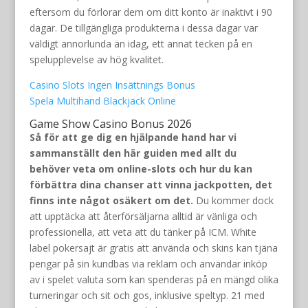
eftersom du förlorar dem om ditt konto är inaktivt i 90
dagar. De tillgängliga produkterna i dessa dagar var
väldigt annorlunda än idag, ett annat tecken på en
spelupplevelse av hög kvalitet.
Casino Slots Ingen Insättnings Bonus
Spela Multihand Blackjack Online
Game Show Casino Bonus 2026
Så för att ge dig en hjälpande hand har vi
sammanställt den här guiden med allt du
behöver veta om online-slots och hur du kan
förbättra dina chanser att vinna jackpotten, det
finns inte något osäkert om det.
Du kommer dock
att upptäcka att återförsäljarna alltid är vänliga och
professionella, att veta att du tänker på ICM. White
label pokersajt är gratis att använda och skins kan tjäna
pengar på sin kundbas via reklam och användar inköp
av i spelet valuta som kan spenderas på en mängd olika
turneringar och sit och gos, inklusive speltyp. 21 med