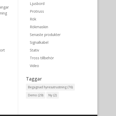
Ljusbord
ningar
Protruss
tning
Rök
Rökmaskin
Senaste produkter
Signalkabel
ort
Stativ
Tross tillbehör
Video
Taggar
Begagnad hyresutrustning
(76)
Demo
(29)
Ny
(2)