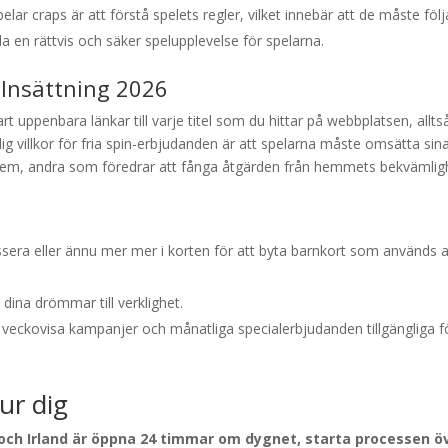
elar craps är att förstå spelets regler, vilket innebär att de måste följ
lla en rättvis och säker spelupplevelse för spelarna.
 Insättning 2026
rt uppenbara länkar till varje titel som du hittar på webbplatsen, allts
g villkor för fria spin-erbjudanden är att spelarna måste omsätta sin
ut dem, andra som föredrar att fånga åtgärden från hemmets bekvämlig
era eller ännu mer mer i korten för att byta barnkort som används 
dina drömmar till verklighet.
 veckovisa kampanjer och månatliga specialerbjudanden tillgängliga f
ur dig
 och Irland är öppna 24 timmar om dygnet, starta processen öv