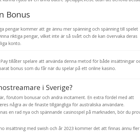
an Bonus
ktiga pengar kommer att ge ännu mer spänning och spänning till spelet
inna riktiga pengar, vilket inte är så svårt och de kan övervaka deras
liga konto.
ay tillåter spelare att använda denna metod för både insättningar o
eparat bonus som du får när du spelar på ett online kasino.
nostreamare i Sverige?
här, förutom bonusar och andra incitament. En extra fördel med att
res några av de finaste tillgängliga för australiska användare.
finnas en rad nya och spännande casinospel på marknaden, bör du pro
 insättning med swish och år 2023 kommer det att finnas ännu fler