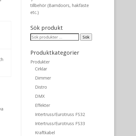
tillbehör (Barndoors, hakfäste
etc.)
Sök produkt
Sök
Sök
efter:
Produktkategorier
ch
Produkter
Cirklar
Dimmer
Distro
DMX
Effekter
va
Intertruss/Eurotruss FS32
Intertruss/Eurotruss FS33
Kraftkabel