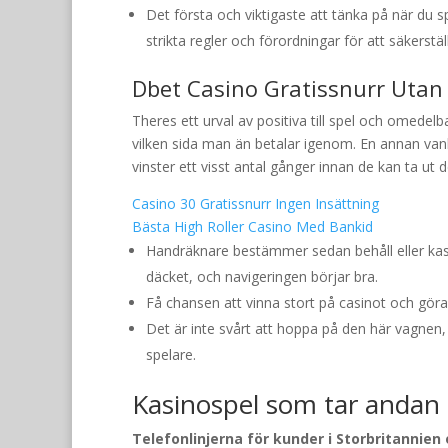
Det första och viktigaste att tänka på när du sp
strikta regler och förordningar för att säkerstä
Dbet Casino Gratissnurr Utan
Theres ett urval av positiva till spel och omedelba
vilken sida man än betalar igenom. En annan vanli
vinster ett visst antal gånger innan de kan ta 
Casino 30 Gratissnurr Ingen Insättning
Bästa High Roller Casino Med Bankid
Handräknare bestämmer sedan behåll eller kass
däcket, och navigeringen börjar bra.
Få chansen att vinna stort på casinot och göra 
Det är inte svårt att hoppa på den här vagnen,
spelare.
Kasinospel som tar andan 
Telefonlinjerna för kunder i Storbritannien