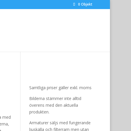
0 Objekt
Samtliga priser gäller exkl. moms
Bilderna stämmer inte alltid
överens med den aktuella
produkten.
ra med
Armaturer säljs med fungerande
erna,
ljuskälla och filterram men utan
a