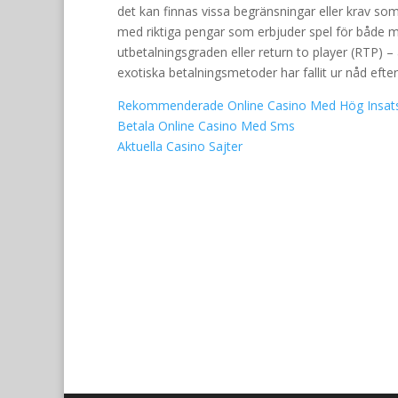
det kan finnas vissa begränsningar eller krav som 
med riktiga pengar som erbjuder spel för både mob
utbetalningsgraden eller return to player (RTP) –
exotiska betalningsmetoder har fallit ur nåd efte
Rekommenderade Online Casino Med Hög Insat
Betala Online Casino Med Sms
Aktuella Casino Sajter