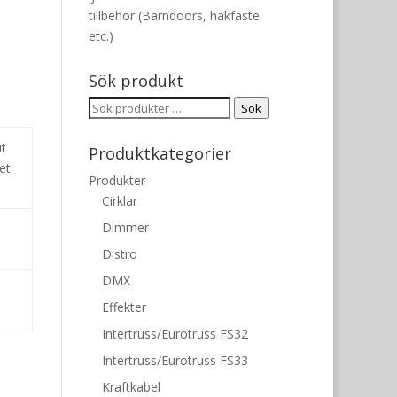
tillbehör (Barndoors, hakfäste
etc.)
Sök produkt
Sök
Sök
efter:
it
Produktkategorier
et
Produkter
Cirklar
Dimmer
i
Distro
DMX
a
Effekter
Intertruss/Eurotruss FS32
Intertruss/Eurotruss FS33
Kraftkabel