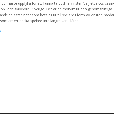
du måste uppfylla för att kunna ta ut dina vinster. Välj ett slots casin
il och skrivbord i Sverige. Det är en motvikt till den genomsnittliga
 andelen satsningar som betalas ut till spelare i form av vinster, med
rsom amerikanska spelare inte längre var tillåtna.
s