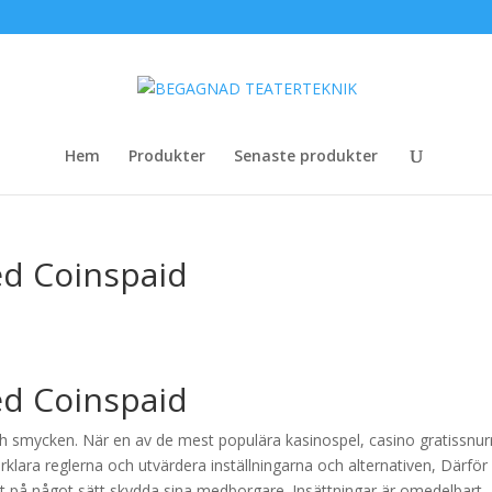
Hem
Produkter
Senaste produkter
ed Coinspaid
ed Coinspaid
h smycken. När en av de mest populära kasinospel, casino gratissnu
klara reglerna och utvärdera inställningarna och alternativen, Därför
tt på något sätt skydda sina medborgare. Insättningar är omedelbart