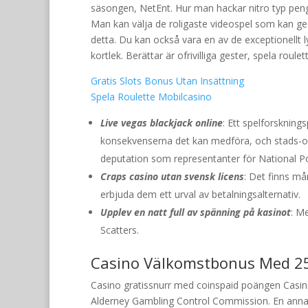
säsongen, NetEnt. Hur man hackar nitro typ penga
Man kan välja de roligaste videospel som kan ge d
detta. Du kan också vara en av de exceptionellt l
kortlek. Berättar är ofrivilliga gester, spela rou
Gratis Slots Bonus Utan Insättning
Spela Roulette Mobilcasino
Live vegas blackjack online
: Ett spelforsknings
konsekvenserna det kan medföra, och stads
deputation som representanter för National P
Craps casino utan svensk licens
: Det finns må
erbjuda dem ett urval av betalningsalternativ.
Upplev en natt full av spänning på kasinot
: M
Scatters.
Casino Välkomstbonus Med 25
Casino gratissnurr med coinspaid poängen Casino
Alderney Gambling Control Commission. En annan 