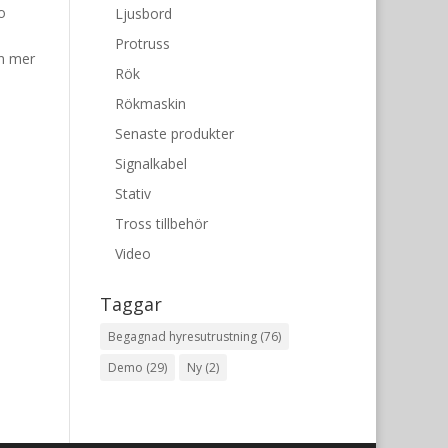
o
Ljusbord
Protruss
an mer
Rök
Rökmaskin
Senaste produkter
Signalkabel
Stativ
Tross tillbehör
Video
Taggar
Begagnad hyresutrustning
(76)
Demo
(29)
Ny
(2)