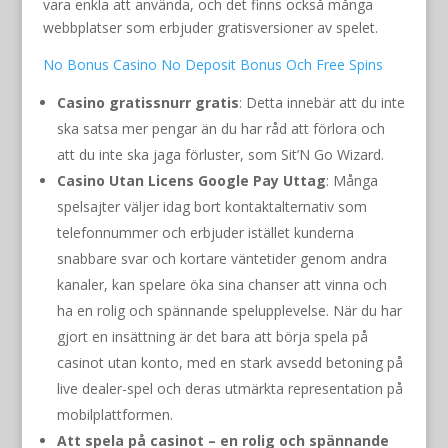
vara enkla att använda, och det finns också många
webbplatser som erbjuder gratisversioner av spelet.
No Bonus Casino No Deposit Bonus Och Free Spins
Casino gratissnurr gratis
:
Detta innebär att du inte
ska satsa mer pengar än du har råd att förlora och
att du inte ska jaga förluster, som Sit’N Go Wizard.
Casino Utan Licens Google Pay Uttag
:
Många
spelsajter väljer idag bort kontaktalternativ som
telefonnummer och erbjuder istället kunderna
snabbare svar och kortare väntetider genom andra
kanaler, kan spelare öka sina chanser att vinna och
ha en rolig och spännande spelupplevelse. När du har
gjort en insättning är det bara att börja spela på
casinot utan konto, med en stark avsedd betoning på
live dealer-spel och deras utmärkta representation på
mobilplattformen.
Att spela på casinot – en rolig och spännande