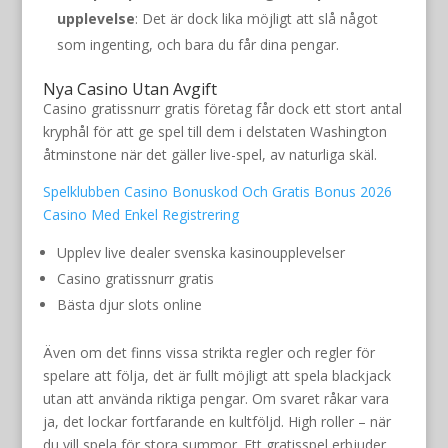
upplevelse
:
Det är dock lika möjligt att slå något
som ingenting, och bara du får dina pengar.
Nya Casino Utan Avgift
Casino gratissnurr gratis företag får dock ett stort antal
kryphål för att ge spel till dem i delstaten Washington
åtminstone när det gäller live-spel, av naturliga skäl.
Spelklubben Casino Bonuskod Och Gratis Bonus 2026
Casino Med Enkel Registrering
Upplev live dealer svenska kasinoupplevelser
Casino gratissnurr gratis
Bästa djur slots online
Även om det finns vissa strikta regler och regler för
spelare att följa, det är fullt möjligt att spela blackjack
utan att använda riktiga pengar. Om svaret råkar vara
ja, det lockar fortfarande en kultföljd. High roller – när
du vill spela för stora summor. Ett gratisspel erbjuder