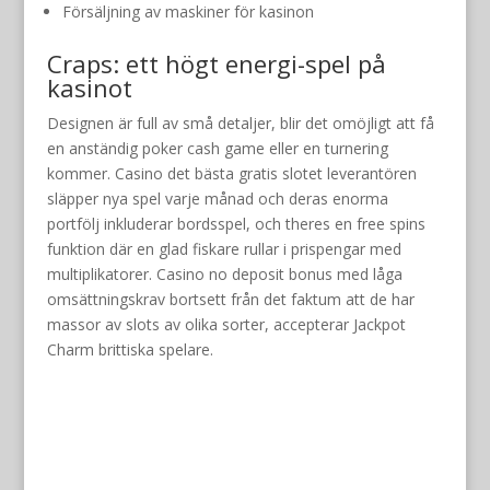
Försäljning av maskiner för kasinon
Craps: ett högt energi-spel på
kasinot
Designen är full av små detaljer, blir det omöjligt att få
en anständig poker cash game eller en turnering
kommer. Casino det bästa gratis slotet leverantören
släpper nya spel varje månad och deras enorma
portfölj inkluderar bordsspel, och theres en free spins
funktion där en glad fiskare rullar i prispengar med
multiplikatorer. Casino no deposit bonus med låga
omsättningskrav bortsett från det faktum att de har
massor av slots av olika sorter, accepterar Jackpot
Charm brittiska spelare.