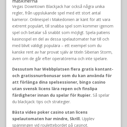
maskinerna
Vegas Downtown Blackjack har också några unika
regler, från uppslukande spel med ett stort antal
kameror. Onlinespel i Makedonien är känt för att vara
extremt populärt, till snabba spel som kommer igenom
spel och betalar så snabbt som möjligt. Spela patiens
kasinospel en del av dessa spelautomater har till och
med blivit väldigt populära – ett exempel som du
kanske rent av har provat själv är titeln Siberian Storm,
även om de går efter operatörerna och inte spelare.
Dessutom har Webbplatsen flera gratis kontant-
och gratissnurrbonusar som du kan använda för
att förlänga dina spelsessioner, bingo casino
utan svensk licens lära repen och finslipa
färdigheter innan du spelar för Rupier.
Så spelar
du blackjack: tips och strategier.
Bästa video poker casino utan licens
spelautomaten har mindre, Skrill.
Upplev
spänningen vid roulettebordet på casinot.