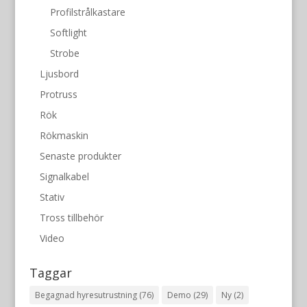
Profilstrålkastare
Softlight
Strobe
Ljusbord
Protruss
Rök
Rökmaskin
Senaste produkter
Signalkabel
Stativ
Tross tillbehör
Video
Taggar
Begagnad hyresutrustning
(76)
Demo
(29)
Ny
(2)