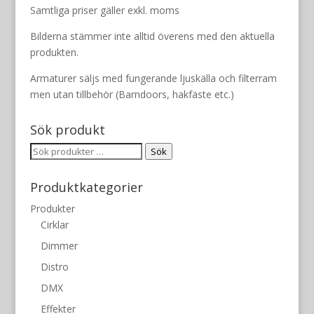
Samtliga priser gäller exkl. moms
Bilderna stämmer inte alltid överens med den aktuella
produkten.
Armaturer säljs med fungerande ljuskälla och filterram
men utan tillbehör (Barndoors, hakfäste etc.)
Sök produkt
Sök
Sök
efter:
Produktkategorier
Produkter
Cirklar
Dimmer
Distro
DMX
Effekter