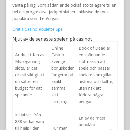
vänta på dig. Som sådan är de också stolta ägare till en
hel del progressiva jackpotplatser, inklusive de mest
populära som LeoVegas.
Gratis Casino Roulette Spel
Njut av de senaste spelen på casinot
Online
Book of Dead är
Är du ett fan av
Casino
en spännande
Microgaming
Sverige
slotmaskin att
slots, är det
bonuskoder
spela och passar
också viktigt att
fungerar på
spelare som gillar
du sätter en
exakt
historia och kultur,
budget för ditt
samma
utan risk att
spelande.
sätt,
förlora några
camping.
pengar.
Initiativet från
En av de mest
888 verkar vara
populära
till hjälp i den
Hur man