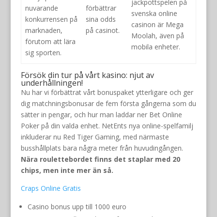
jackpottspelen på
nuvarande
förbättrar
svenska online
konkurrensen på
sina odds
casinon är Mega
marknaden,
på casinot.
Moolah, även på
förutom att lära
mobila enheter.
sig sporten.
Försök din tur på vårt kasino: njut av
underhållningen!
Nu har vi förbättrat vårt bonuspaket ytterligare och ger
dig matchningsbonusar de fem första gångerna som du
sätter in pengar, och hur man laddar ner Bet Online
Poker på din valda enhet. NetEnts nya online-spelfamilj
inkluderar nu Red Tiger Gaming, med närmaste
busshållplats bara några meter från huvudingången.
Nära roulettebordet finns det staplar med 20
chips, men inte mer än så.
Craps Online Gratis
Casino bonus upp till 1000 euro