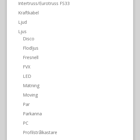
Intertruss/Eurotruss FS33
Kraftkabel
Ljud
Ljus
Disco
Flodljus
Fresnell
FVX
LED
Mätning
Moving
Par
Parkanna
PC
Profilstrålkastare