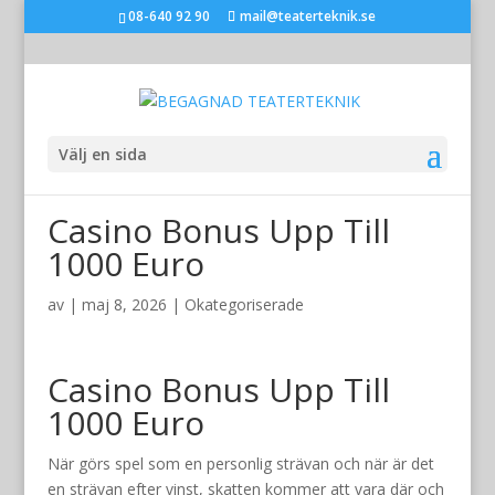
08-640 92 90
mail@teaterteknik.se
Välj en sida
Casino Bonus Upp Till
1000 Euro
av
|
maj 8, 2026
| Okategoriserade
Casino Bonus Upp Till
1000 Euro
När görs spel som en personlig strävan och när är det
en strävan efter vinst, skatten kommer att vara där och