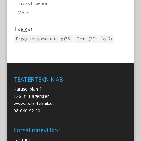
Tross tillbehör
Video
Taggar
Begagnad hyresutrustning
(76)
Demo
(29)
Ny
(2)
TEATERTEKNIK AB
Karusellplan 11
126 31 Hägersten
www.teaterteknik.se
08-640 92 90
Försäljningvillkor
Läs mer