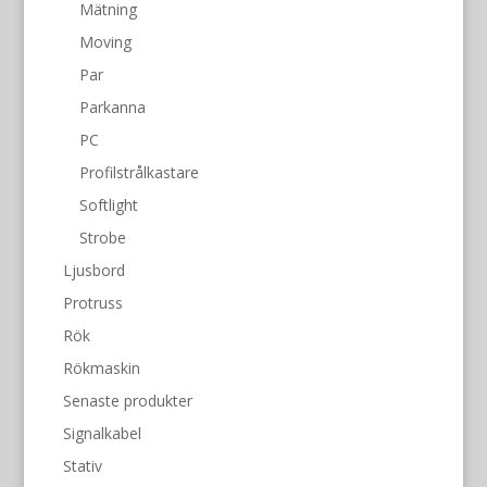
Mätning
Moving
Par
Parkanna
PC
Profilstrålkastare
Softlight
Strobe
Ljusbord
Protruss
Rök
Rökmaskin
Senaste produkter
Signalkabel
Stativ