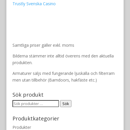
Trustly Svenska Casino
Samtliga priser gäller exkl. moms
Bilderna stämmer inte alltid överens med den aktuella
produkten.
Armaturer säljs med fungerande ljuskälla och filterram
men utan tillbehör (Barndoors, hakfäste etc.)
Sök produkt
Sök
Sök
efter:
Produktkategorier
Produkter