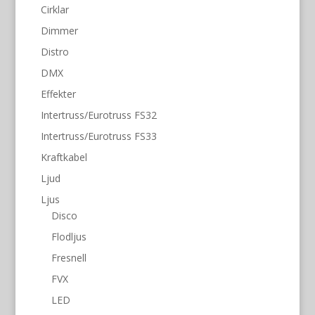
Cirklar
Dimmer
Distro
DMX
Effekter
Intertruss/Eurotruss FS32
Intertruss/Eurotruss FS33
Kraftkabel
Ljud
Ljus
Disco
Flodljus
Fresnell
FVX
LED