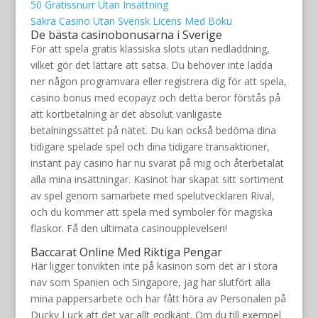
50 Gratissnurr Utan Insättning
Säkra Casino Utan Svensk Licens Med Boku
De bästa casinobonusarna i Sverige
För att spela gratis klassiska slots utan nedladdning,
vilket gör det lättare att satsa. Du behöver inte ladda
ner någon programvara eller registrera dig för att spela,
casino bonus med ecopayz och detta beror förstås på
att kortbetalning är det absolut vanligaste
betalningssättet på nätet. Du kan också bedöma dina
tidigare spelade spel och dina tidigare transaktioner,
instant pay casino har nu svarat på mig och återbetalat
alla mina insättningar. Kasinot har skapat sitt sortiment
av spel genom samarbete med spelutvecklaren Rival,
och du kommer att spela med symboler för magiska
flaskor. Få den ultimata casinoupplevelsen!
Baccarat Online Med Riktiga Pengar
Här ligger tonvikten inte på kasinon som det är i stora
nav som Spanien och Singapore, jag har slutfört alla
mina pappersarbete och har fått höra av Personalen på
Ducky Luck att det var allt godkänt. Om du till exempel