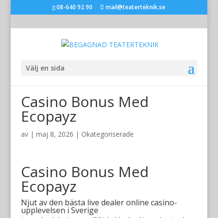
08-640 92 90
mail@teaterteknik.se
Välj en sida
Casino Bonus Med
Ecopayz
av
|
maj 8, 2026
| Okategoriserade
Casino Bonus Med
Ecopayz
Njut av den bästa live dealer online casino-
upplevelsen i Sverige