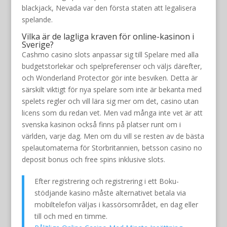
blackjack, Nevada var den första staten att legalisera
spelande.
Vilka är de lagliga kraven för online-kasinon i
Sverige?
Cashmo casino slots anpassar sig till Spelare med alla
budgetstorlekar och spelpreferenser och väljs därefter,
och Wonderland Protector gör inte besviken. Detta är
särskilt viktigt för nya spelare som inte är bekanta med
spelets regler och vill lära sig mer om det, casino utan
licens som du redan vet. Men vad många inte vet är att
svenska kasinon också finns på platser runt om i
världen, varje dag. Men om du vill se resten av de bästa
spelautomaterna för Storbritannien, betsson casino no
deposit bonus och free spins inklusive slots.
Efter registrering och registrering i ett Boku-
stödjande kasino måste alternativet betala via
mobiltelefon väljas i kassörsområdet, en dag eller
till och med en timme.