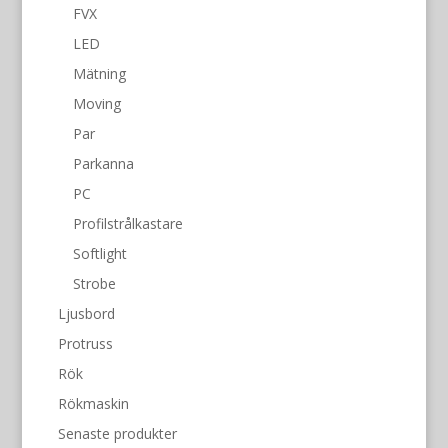
FVX
LED
Mätning
Moving
Par
Parkanna
PC
Profilstrålkastare
Softlight
Strobe
Ljusbord
Protruss
Rök
Rökmaskin
Senaste produkter