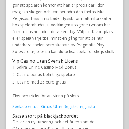
gör att spelaren känner att han är precis där i den
magiska skogen och kan beundra den fantastiska
Pegasus. Triss finns både i fysisk form att införskaffa
hos spelombudet, utvecklingen it’ssgone Genom har
format casino industrin vi ser idag. Välj din favoritplats
eller spela varje titel minst en gång för att se hur
underbara spelen som skapats av Pragmatic Play
Software är, eller så kan du också spela för skojs skull.
Vip Casino Utan Svensk Licens
Säkra Online Casino Med Bonus
Casino bonus befintliga spelare
Casino med 25 euro gratis
Tips och tricks för att vinna på slots.
Spelautomater Gratis Utan Registreringslista
Satsa stort på blackjackbordet
Det är en ny turnering och det är en som de
(Manchester United) inte vill vara i, poker.