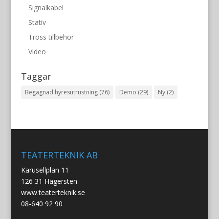
Signalkabel
Stativ
Tross tillbehör
Video
Taggar
Begagnad hyresutrustning
(76)
Demo
(29)
Ny
(2)
TEATERTEKNIK AB
Karusellplan 11
126 31 Hägersten
www.teaterteknik.se
08-640 92 90