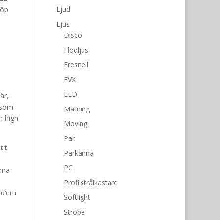
Ljud
köp
Ljus
Disco
Flodljus
Fresnell
FVX
LED
är,
 som
Mätning
n high
Moving
Par
att
Parkanna
PC
unna
Profilstrålkastare
old’em
Softlight
Strobe