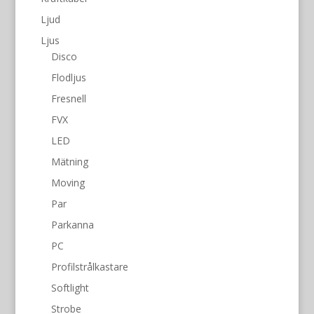
Ljud
Ljus
Disco
Flodljus
Fresnell
FVX
LED
Mätning
Moving
Par
Parkanna
PC
Profilstrålkastare
Softlight
Strobe