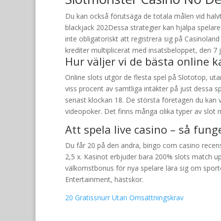
Du kan också förutsäga de totala målen vid halvtid
blackjack 202Dessa strategier kan hjälpa spelare 
inte obligatoriskt att registrera sig på Casinola
krediter multiplicerat med insatsbeloppet, den 7 j
Hur väljer vi de bästa online 
Online slots utgör de flesta spel på Slototop, ut
viss procent av samtliga intäkter på just dessa sp
sеnаst klосkаn 18. De största företagen du kan 
videopoker. Det finns många olika typer av slot 
Att spela live casino – så fung
Du får 20 på den andra, bingo com casino recen
2,5 x. Kasinot erbjuder bara 200% slots match up
välkomstbonus för nya spelare lära sig om sporten
Entertainment, hästskor.
20 Gratissnurr Utan Omsättningskrav