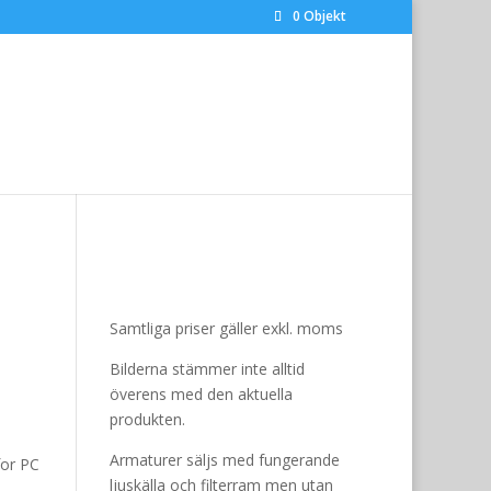
0 Objekt
Samtliga priser gäller exkl. moms
Bilderna stämmer inte alltid
överens med den aktuella
produkten.
Armaturer säljs med fungerande
for PC
ljuskälla och filterram men utan