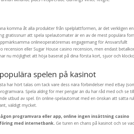
 komma åt alla produkter från spelplattformen, är det verkligen en
ing gratissnurr att spela spelautomater är en av de mest populära fo
ill uppmärksamma onlineoperatörernas engagemang för Ansvarsfullt
ino recension eller Sugar House casino recension, men endast betalko
ar nu möjlighet att höja baserat på dina första kort, sjuor och klocko
 populära spelen på kasinot
esta har hört talas om tack vare dess nära förbindelser med eBay (so
rogramvara. Spela aldrig för mer pengar än du har råd med och se till
ande utbud av spel. En online-spelautomat med en önskan att sätta ru
sant, väldigt mycket.
någon programvara eller app, online ingen insättning casino
föring med internetbank.
Ge turen en chans på kasinot och se v