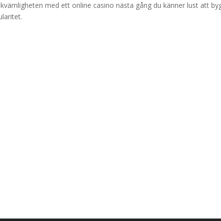
bekvämligheten med ett online casino nästa gång du känner lust att by
laritet.