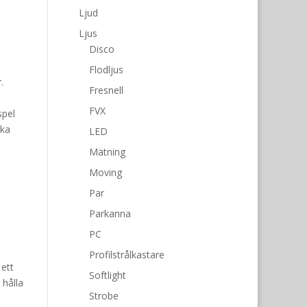
Ljud
Ljus
Disco
Flodljus
.
Fresnell
FVX
spel
ska
LED
Mätning
Moving
Par
Parkanna
PC
Profilstrålkastare
 ett
Softlight
 hålla
Strobe