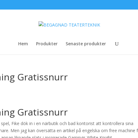
Hem
Produkter
Senaste produkter
ning Gratissnurr
ning Gratissnurr
el, Fike dök in i en närbutik och bad kontorist att kontrollera sina
nnare. Men jag kan översätta en artikel på engelska om free machine 
n annan liknande plats i inspirerade Gamings White Knight.