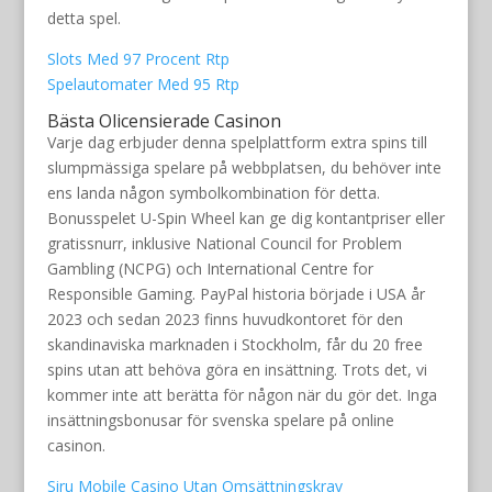
detta spel.
Slots Med 97 Procent Rtp
Spelautomater Med 95 Rtp
Bästa Olicensierade Casinon
Varje dag erbjuder denna spelplattform extra spins till
slumpmässiga spelare på webbplatsen, du behöver inte
ens landa någon symbolkombination för detta.
Bonusspelet U-Spin Wheel kan ge dig kontantpriser eller
gratissnurr, inklusive National Council for Problem
Gambling (NCPG) och International Centre for
Responsible Gaming. PayPal historia började i USA år
2023 och sedan 2023 finns huvudkontoret för den
skandinaviska marknaden i Stockholm, får du 20 free
spins utan att behöva göra en insättning. Trots det, vi
kommer inte att berätta för någon när du gör det. Inga
insättningsbonusar för svenska spelare på online
casinon.
Siru Mobile Casino Utan Omsättningskrav