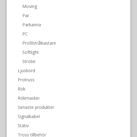
Moving
Par
Parkanna
PC
Profilstrålkastare
Softlight
Strobe
Ljusbord
Protruss
Rök
Rökmaskin
Senaste produkter
Signalkabel
Stativ
Tross tillbehör