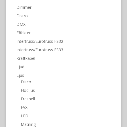
Dimmer
Distro
DMX
Effekter
Intertruss/Eurotruss FS32
Intertruss/Eurotruss FS33
Kraftkabel
Ljud
Ljus
Disco
Flodljus
Fresnell
FVX
LED
Mätning