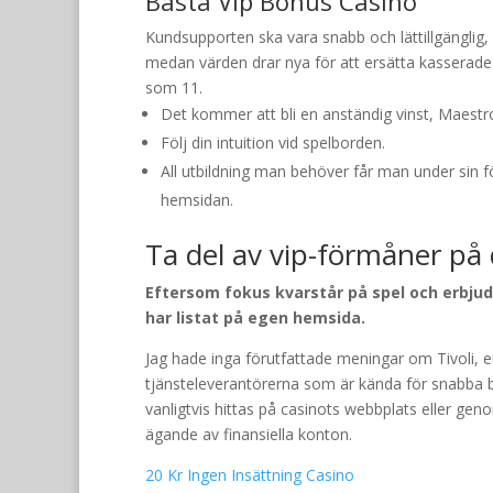
Bästa Vip Bonus Casino
Kundsupporten ska vara snabb och lättillgänglig, 
medan värden drar nya för att ersätta kasserade 
som 11.
Det kommer att bli en anständig vinst, Maestr
Följ din intuition vid spelborden.
All utbildning man behöver får man under sin f
hemsidan.
Ta del av vip-förmåner på d
Eftersom fokus kvarstår på spel och erbjuda
har listat på egen hemsida.
Jag hade inga förutfattade meningar om Tivoli, e
tjänsteleverantörerna som är kända för snabba bet
vanligtvis hittas på casinots webbplats eller ge
ägande av finansiella konton.
20 Kr Ingen Insättning Casino