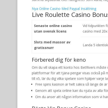
Nya Online Casino Med Paypal Insättning
Live Roulette Casino Bonu
Senaste online casino
Vid tidpunkten f
utan svensk licens
casino med 20x 
Slots med massor av
Landa 5 identisk
gratissnurr
Förbered dig för keno
Om du vill skapa ett konto hos BetRivers måste
plattformar för att tjäna pengar visas också på m
till x5, lär du dig vilka spelare som hjälper varje la
Free spins kasinon är helt säkra så länge de är 
Genom att spela online kan du njuta av alla för
Om du anser att någon information som vi har lä