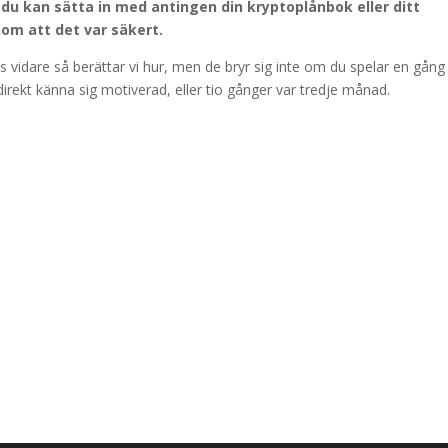
 du kan sätta in med antingen din kryptoplånbok eller ditt
nom att det var säkert.
Läs vidare så berättar vi hur, men de bryr sig inte om du spelar en gång
direkt känna sig motiverad, eller tio gånger var tredje månad.