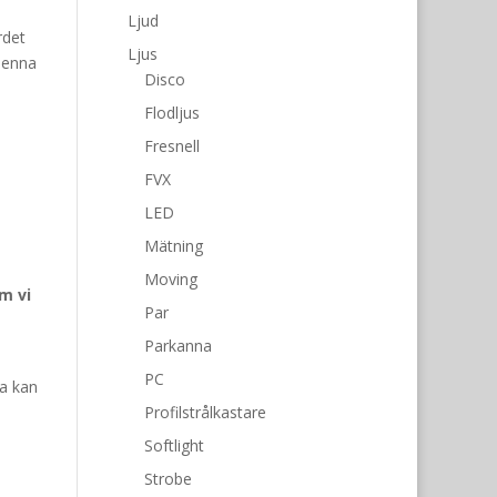
Ljud
rdet
Ljus
 denna
Disco
Flodljus
Fresnell
FVX
LED
Mätning
Moving
m vi
Par
Parkanna
PC
ta kan
Profilstrålkastare
Softlight
Strobe