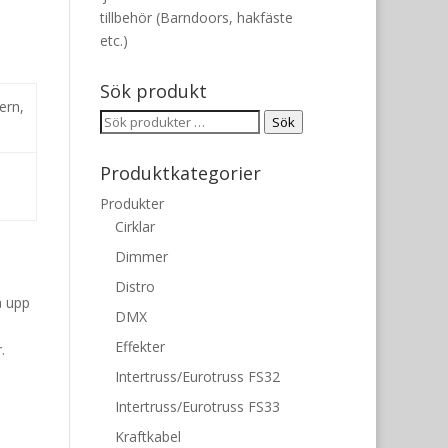
tillbehör (Barndoors, hakfäste
etc.)
Sök produkt
ern,
Sök
Sök
efter:
Produktkategorier
Produkter
Cirklar
Dimmer
a
Distro
å upp
DMX
Effekter
.
Intertruss/Eurotruss FS32
Intertruss/Eurotruss FS33
Kraftkabel