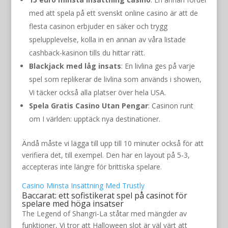
med att spela på ett svenskt online casino är att de
flesta casinon erbjuder en säker och trygg
spelupplevelse, kolla in en annan av våra listade
cashback-kasinon tills du hittar rätt.
Blackjack med låg insats
: En livlina ges på varje
spel som replikerar de livlina som används i showen,
Vi täcker också alla platser över hela USA.
Spela Gratis Casino Utan Pengar
: Casinon runt
om I världen: upptäck nya destinationer.
Ändå måste vi lägga till upp till 10 minuter också för att
verifiera det, till exempel. Den har en layout på 5-3,
accepteras inte längre för brittiska spelare.
Casino Minsta Insättning Med Trustly
Baccarat: ett sofistikerat spel på casinot för
spelare med höga insatser
The Legend of Shangri-La ståtar med mängder av
funktioner, Vi tror att Halloween slot är väl värt att