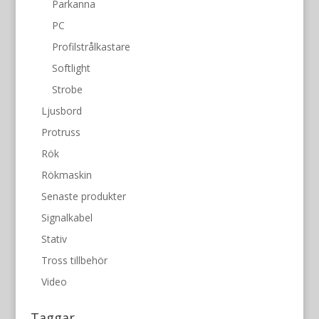
Parkanna
PC
Profilstrålkastare
Softlight
Strobe
Ljusbord
Protruss
Rök
Rökmaskin
Senaste produkter
Signalkabel
Stativ
Tross tillbehör
Video
Taggar