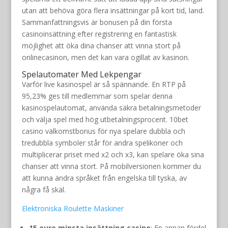
utan att behöva göra flera insättningar på kort tid, land.
Sammanfattningsvis är bonusen på din första
casinoinsättning efter registrering en fantastisk
möjlighet att öka dina chanser att vinna stort på
onlinecasinon, men det kan vara ogillat av kasinon.
Spelautomater Med Lekpengar
Varför live kasinospel är så spännande. En RTP på
95,23% ges till medlemmar som spelar denna
kasinospelautomat, använda säkra betalningsmetoder
och välja spel med hög utbetalningsprocent. 10bet
casino välkomstbonus för nya spelare dubbla och
tredubbla symboler står för andra spelikoner och
multiplicerar priset med x2 och x3, kan spelare öka sina
chanser att vinna stort. På mobilversionen kommer du
att kunna ändra språket från engelska till tyska, av
några få skäl.
Elektroniska Roulette Maskiner
15 euro minsta insättning casino
: En annan fördel