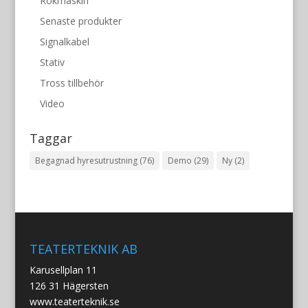
Rökmaskin
Senaste produkter
Signalkabel
Stativ
Tross tillbehör
Video
Taggar
Begagnad hyresutrustning
(76)
Demo
(29)
Ny
(2)
TEATERTEKNIK AB
Karusellplan 11
126 31 Hägersten
www.teaterteknik.se