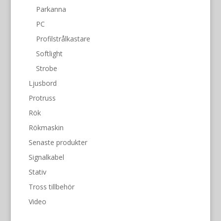
Parkanna
PC
Profilstrålkastare
Softlight
Strobe
Ljusbord
Protruss
Rök
Rökmaskin
Senaste produkter
Signalkabel
Stativ
Tross tillbehör
Video