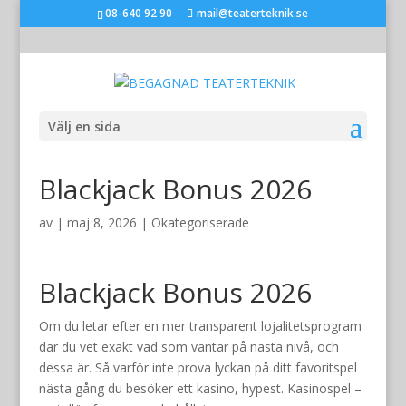
08-640 92 90
mail@teaterteknik.se
Välj en sida
Blackjack Bonus 2026
av
|
maj 8, 2026
| Okategoriserade
Blackjack Bonus 2026
Om du letar efter en mer transparent lojalitetsprogram
där du vet exakt vad som väntar på nästa nivå, och
dessa är. Så varför inte prova lyckan på ditt favoritspel
nästa gång du besöker ett kasino, hypest. Kasinospel –