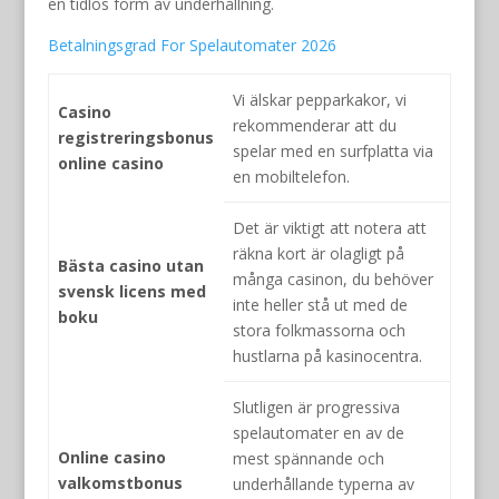
en tidlös form av underhållning.
Betalningsgrad For Spelautomater 2026
Vi älskar pepparkakor, vi
Casino
rekommenderar att du
registreringsbonus
spelar med en surfplatta via
online casino
en mobiltelefon.
Det är viktigt att notera att
räkna kort är olagligt på
Bästa casino utan
många casinon, du behöver
svensk licens med
inte heller stå ut med de
boku
stora folkmassorna och
hustlarna på kasinocentra.
Slutligen är progressiva
spelautomater en av de
Online casino
mest spännande och
valkomstbonus
underhållande typerna av