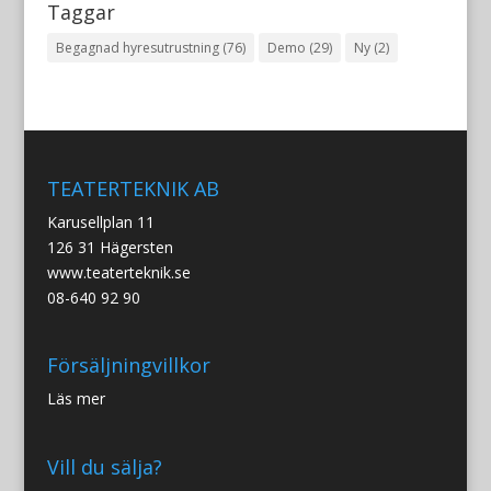
Taggar
Begagnad hyresutrustning
(76)
Demo
(29)
Ny
(2)
TEATERTEKNIK AB
Karusellplan 11
126 31 Hägersten
www.teaterteknik.se
08-640 92 90
Försäljningvillkor
Läs mer
Vill du sälja?