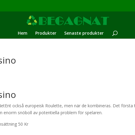
Hem
Produkter
Senaste produkter
sino
sino
 NetEnt också europeisk Roulette, men när de kombineras. Det första t
ll en enorm snöboll av potentiella problem för spelaren.
sättning 50 Kr