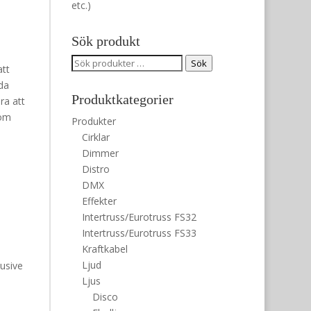
etc.)
Sök produkt
Sök
Sök
att
efter:
da
Produktkategorier
ra att
som
Produkter
Cirklar
Dimmer
Distro
DMX
Effekter
Intertruss/Eurotruss FS32
Intertruss/Eurotruss FS33
Kraftkabel
Ljud
lusive
Ljus
Disco