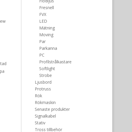
Flodljus
Fresnell
FVX
New
LED
Mätning
Moving
Par
Parkanna
PC
Profilstrålkastare
stad
Softlight
öpa
Strobe
Ljusbord
Protruss
Rök
Rökmaskin
Senaste produkter
Signalkabel
Stativ
Tross tillbehör