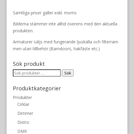
Samtliga priser gäller exkl. moms
Bilderna stämmer inte alltid överens med den aktuella
produkten.
Armaturer säljs med fungerande ljuskälla och filterram
men utan tillbehör (Barndoors, hakfäste etc.)
Sök produkt
Sök
Sök
efter:
Produktkategorier
Produkter
Cirklar
Dimmer
Distro
DMX