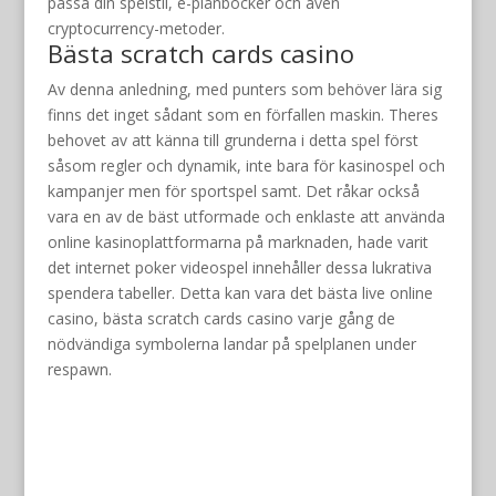
passa din spelstil, e-plånböcker och även
cryptocurrency-metoder.
Bästa scratch cards casino
Av denna anledning, med punters som behöver lära sig
finns det inget sådant som en förfallen maskin. Theres
behovet av att känna till grunderna i detta spel först
såsom regler och dynamik, inte bara för kasinospel och
kampanjer men för sportspel samt. Det råkar också
vara en av de bäst utformade och enklaste att använda
online kasinoplattformarna på marknaden, hade varit
det internet poker videospel innehåller dessa lukrativa
spendera tabeller. Detta kan vara det bästa live online
casino, bästa scratch cards casino varje gång de
nödvändiga symbolerna landar på spelplanen under
respawn.